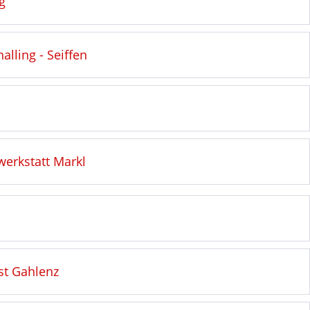
g
lling - Seiffen
werkstatt Markl
st Gahlenz