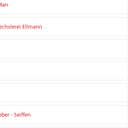
 Man
echslerei Ellmann
er - Seiffen