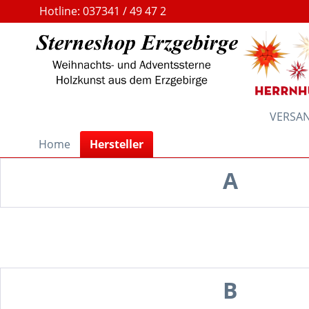
Hotline: 037341 / 49 47 2
VERSAND
Home
Hersteller
A
B