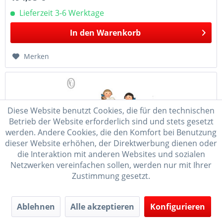
Lieferzeit 3-6 Werktage
In den
Warenkorb
Merken
Diese Website benutzt Cookies, die für den technischen
Betrieb der Website erforderlich sind und stets gesetzt
werden. Andere Cookies, die den Komfort bei Benutzung
dieser Website erhöhen, der Direktwerbung dienen oder
die Interaktion mit anderen Websites und sozialen
Netzwerken vereinfachen sollen, werden nur mit Ihrer
Spieldose blau-weiß-gold, 2 Engel bunt, Flügel...
Zustimmung gesetzt.
Melodie:" Leise rieselt der Schnee" Maße ca. 13 cm x 12,5
cm (D x H) Frieder& André Uhlig e.K. Seiffen
Ablehnen
Alle akzeptieren
Konfigurieren