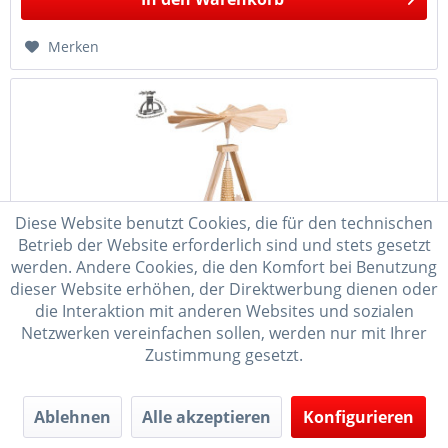
Merken
Diese Website benutzt Cookies, die für den technischen
Betrieb der Website erforderlich sind und stets gesetzt
werden. Andere Cookies, die den Komfort bei Benutzung
Teelichtpyramide natur, Kurrende natur...
dieser Website erhöhen, der Direktwerbung dienen oder
die Interaktion mit anderen Websites und sozialen
Diese Tischpyramide für 4 Teelichter wird auf traditioneller
Netzwerken vereinfachen sollen, werden nur mit Ihrer
Weise in Handarbeit gefertigt und besticht mit ihrem
Zustimmung gesetzt.
klassischen Design. Auf ihr befindet sich eine Kurrende und
ein Spanbäumchen in der Farbe Natur. Original
Erzgebirgische...
Ablehnen
Alle akzeptieren
Konfigurieren
84,95 € *