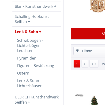
Blank Kunsthandwerk
Schalling Holzkunst
Seiffen
Lenk & Sohn
O
Schwibbögen -
Lichterbögen -
Leuchter
Filtern
Pyramiden
v
1
Figuren - Bestückung
Ostern
Lenk & Sohn
Lichterhäuser
ULLRICH Kunsthandwerk
Seiffen