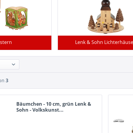
stern
Lenk & Sohn Lichterhäuse
on
3
Bäumchen - 10 cm, grün Lenk &
Sohn - Volkskunst...