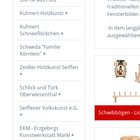
traditionelle
Kuhnert Holzkunst
Fensterbilder.
Kuhnert
In dem langjä
Schneeflöckchen
ausgewähltem 
Schweda "Familie
Körnlein"
Zeidler Holzkunst Seiffen
Schlick und Türk
Oberwiesenthal
Seiffener Volkskunst e.G.
Schwibbögen - Li
EKM - Erzgebirgs
Kunstwerkstatt Markl