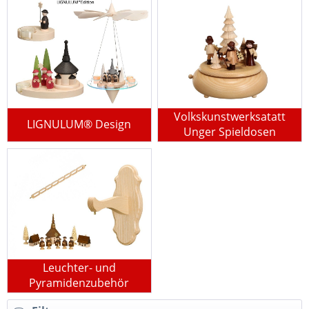
Volkskunstwerksatatt
LIGNULUM® Design
Unger Spieldosen
Leuchter- und
Pyramidenzubehör