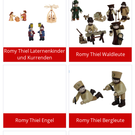
Romy Thiel Laternenkinder
Romy Thiel Waldleute
und Kurrenden
Romy Thiel Engel
Romy Thiel Bergleute