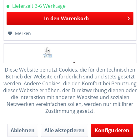
Lieferzeit 3-6 Werktage
In den
Warenkorb
Merken
Diese Website benutzt Cookies, die für den technischen
Betrieb der Website erforderlich sind und stets gesetzt
werden. Andere Cookies, die den Komfort bei Benutzung
dieser Website erhöhen, der Direktwerbung dienen oder
die Interaktion mit anderen Websites und sozialen
Netzwerken vereinfachen sollen, werden nur mit Ihrer
Snowboarder mini natur - Höhe ca. 3,5 - 4,8 cm*...
Zustimmung gesetzt.
Die Figuren aus der Volkskunstwerkstatt Romy Thiel werden
in liebevoller Handarbeit mit viel Liebe zum Detail in
Ablehnen
Alle akzeptieren
Konfigurieren
Deutschneudorf gefertigt. Sie sind ideal als Sammelfiguren
zur Dekoration, sowie als Bestückung für Schwibbögen,