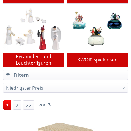
Pyramiden- und
KWO® Spieldosen
Leuchterfiguren
Filtern
von
3
1