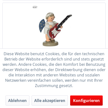
Engel mit Gitarre Kunstgewerbe-Werkstätten...
Diese Website benutzt Cookies, die für den technischen
Betrieb der Website erforderlich sind und stets gesetzt
Herstellerinformationen: KWO Kunstgewerbe-Werkstätten
werden. Andere Cookies, die den Komfort bei Benutzung
Olbernhau GmbH Sandweg 3 09526 Olbernhau Telefon:
dieser Website erhöhen, der Direktwerbung dienen oder
037360/161-0 E-Mail: shop@kwo-olbernhau.de
die Interaktion mit anderen Websites und sozialen
Netzwerken vereinfachen sollen, werden nur mit Ihrer
Zustimmung gesetzt.
35,95 € *
Lieferzeit 3-6 Werktage
Ablehnen
Alle akzeptieren
Konfigurieren
In den
Warenkorb