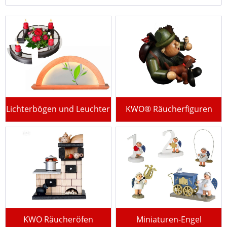
Lichterbögen und Leuchter
KWO® Räucherfiguren
KWO Räucheröfen
Miniaturen-Engel