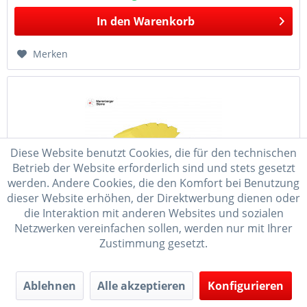
In den
Warenkorb
Merken
Diese Website benutzt Cookies, die für den technischen
Betrieb der Website erforderlich sind und stets gesetzt
werden. Andere Cookies, die den Komfort bei Benutzung
dieser Website erhöhen, der Direktwerbung dienen oder
die Interaktion mit anderen Websites und sozialen
Marienberger Sterne Selbstbausatz 3er Set...
Netzwerken vereinfachen sollen, werden nur mit Ihrer
Zustimmung gesetzt.
- 3er Set Adventssterne (Papiersterne) zum Selberbasteln ! -
gelber Kern, rote Spitzen - ca. 16 cm Durchmesser - ohne
Netzgerät und Beleuchtungsset - Netzgerät/ Batteriebox mit
Bekleuchtungsset bei Bedarf bitte unter "Zubehör"
Ablehnen
Alle akzeptieren
Konfigurieren
separat...