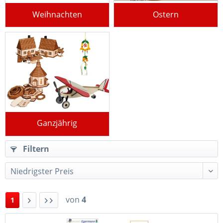
Weihnachten
Ostern
Ganzjährig
Filtern
von
4
1