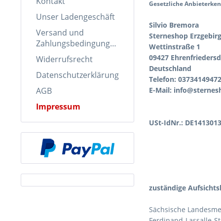
Kontakt
Gesetzliche Anbieterke
Unser Ladengeschäft
Silvio Bremora
Versand und
Sterneshop Erzgebir
Zahlungsbedingungen
Wettinstraße 1
09427 Ehrenfriedersd
Widerrufsrecht
Deutschland
Datenschutzerklärung
Telefon: 0373414947
E-Mail:
info@sternes
AGB
Impressum
USt-IdNr.: DE141301
zuständige Aufsichts
Sächsische Landesme
Ferdinand-Lassalle-S