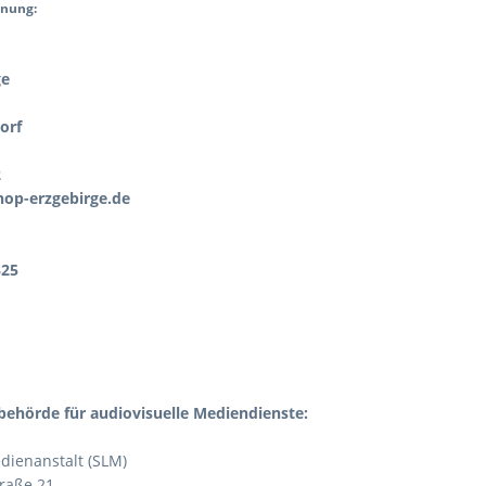
nnung:
ge
orf
2
hop-erzgebirge.de
325
behörde für audiovisuelle Mediendienste:
dienanstalt (SLM)
traße 21