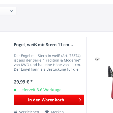
Engel, weiß mit Stern 11 cm...
Der Engel mit Stern in weiß (Art. 75374)
ist aus der Serie "Tradition & Moderne"
von KWO und hat eine Höhe von 11 cm.
Der Engel kann als Bestückung für die
modernen Pyramiden genutzt werden
oder eignet sich auch sonst zur
29,99 € *
ansprechenden...
Lieferzeit 3-6 Werktage
In den
Warenkorb
Vergleichen
Merken