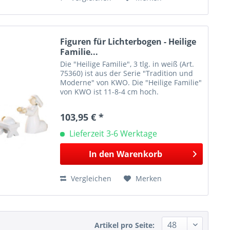
Figuren für Lichterbogen - Heilige
Familie...
Die "Heilige Familie", 3 tlg. in weiß (Art.
75360) ist aus der Serie "Tradition und
Moderne" von KWO. Die "Heilige Familie"
von KWO ist 11-8-4 cm hoch.
Herstellerinformationen: KWO
Kunstgewerbe-Werkstätten Olbernhau
103,95 € *
GmbH Sandweg 3 09526...
Lieferzeit 3-6 Werktage
In den
Warenkorb
Vergleichen
Merken
Artikel pro Seite: