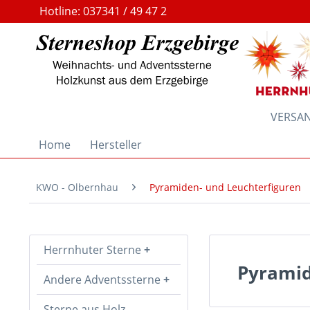
Hotline: 037341 / 49 47 2
VERSAND
Home
Hersteller
KWO - Olbernhau
Pyramiden- und Leuchterfiguren
Herrnhuter Sterne
Pyramid
Andere Adventssterne
Sterne aus Holz