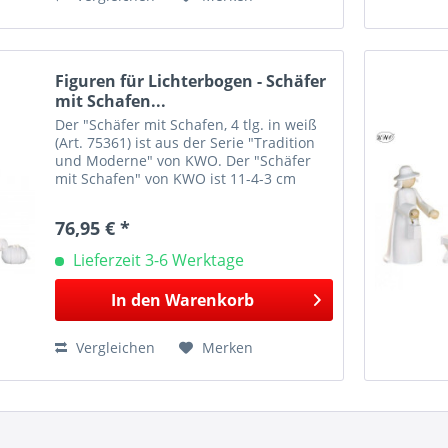
Figuren für Lichterbogen - Schäfer
mit Schafen...
Der "Schäfer mit Schafen, 4 tlg. in weiß
(Art. 75361) ist aus der Serie "Tradition
und Moderne" von KWO. Der "Schäfer
mit Schafen" von KWO ist 11-4-3 cm
hoch. Herstellerinformationen: KWO
Kunstgewerbe-Werkstätten Olbernhau
76,95 € *
GmbH Sandweg 3...
Lieferzeit 3-6 Werktage
In den
Warenkorb
Vergleichen
Merken