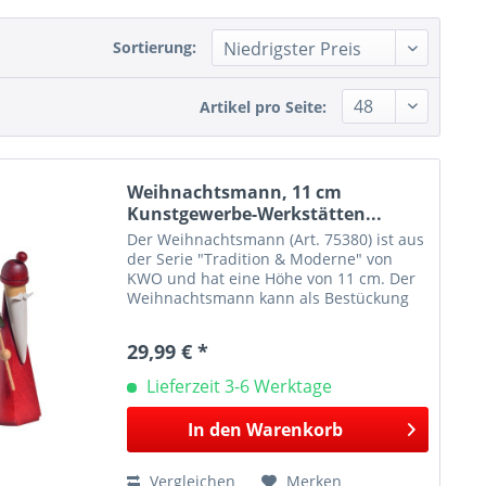
Sortierung:
Artikel pro Seite:
Weihnachtsmann, 11 cm
Kunstgewerbe-Werkstätten...
Der Weihnachtsmann (Art. 75380) ist aus
der Serie "Tradition & Moderne" von
KWO und hat eine Höhe von 11 cm. Der
Weihnachtsmann kann als Bestückung
für die modernen Pyramiden und
Leuchtern genutzt werden oder eignet
29,99 € *
sich auch sonst zur...
Lieferzeit 3-6 Werktage
In den
Warenkorb
Vergleichen
Merken