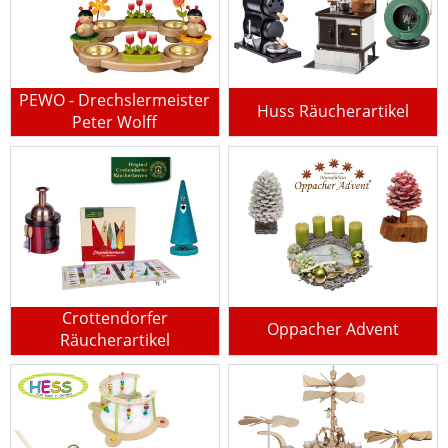
PEWO - Drechslermeister
Huss Räucherartikel
Peter Wolff
Crottendorfer
Oppacher Advent
Räucherartikel