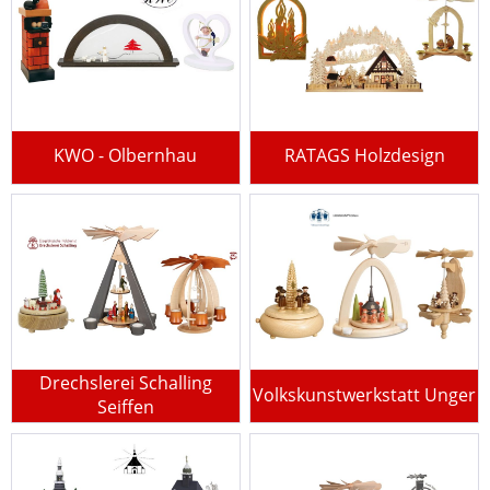
KWO - Olbernhau
RATAGS Holzdesign
Drechslerei Schalling
Volkskunstwerkstatt Unger
Seiffen