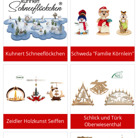
Kuhnert Schneeflöckchen
Schweda "Familie Körnlein"
Schlick und Türk
Zeidler Holzkunst Seiffen
Oberwiesenthal