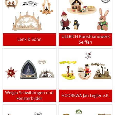
ULLRICH Kunsthandwerk
Lenk & Sohn
Seiffen
Weigla Schwibbögen und
HODREWA Jan Legler e.K.
Fensterbilder