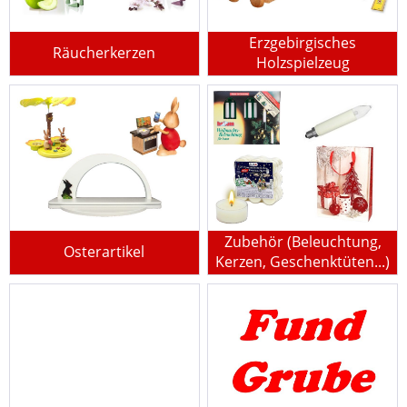
Erzgebirgisches
Räucherkerzen
Holzspielzeug
Zubehör (Beleuchtung,
Osterartikel
Kerzen, Geschenktüten...)