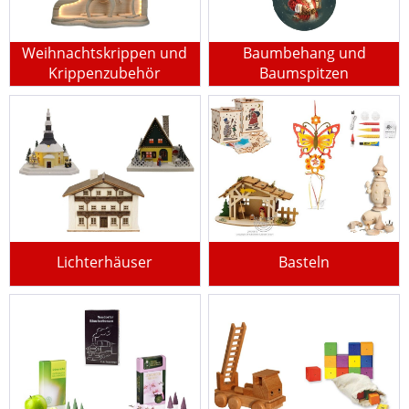
Weihnachtskrippen und
Baumbehang und
Krippenzubehör
Baumspitzen
Lichterhäuser
Basteln