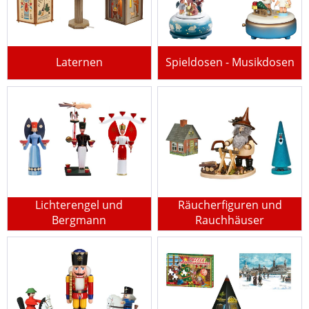
Laternen
Spieldosen - Musikdosen
Lichterengel und
Räucherfiguren und
Bergmann
Rauchhäuser