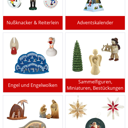
Nußknacker & Reiterlein
Adventskalender
Sammelfiguren,
Engel und Engelwolken
Miniaturen, Bestückungen
für Pyramiden u.v.m.