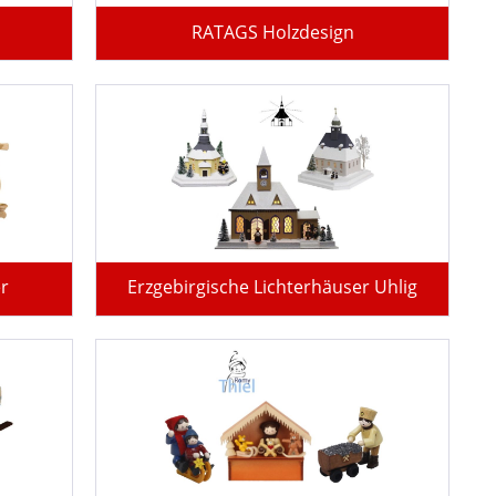
RATAGS Holzdesign
er
Erzgebirgische Lichterhäuser Uhlig