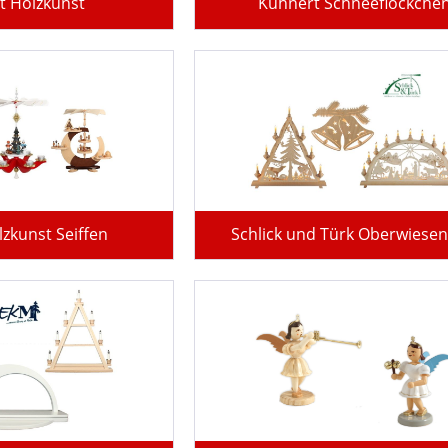
t Holzkunst
Kuhnert Schneeflöckche
lzkunst Seiffen
Schlick und Türk Oberwiesen