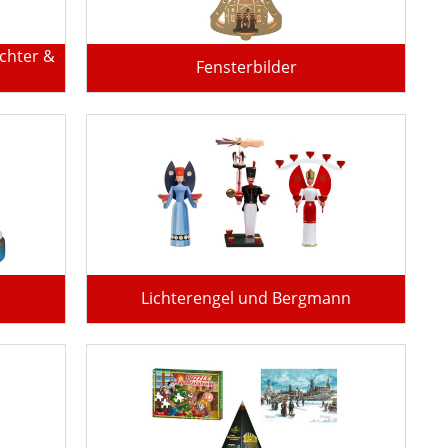
chter &
Fensterbilder
Lichterengel und Bergmann