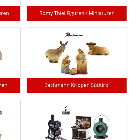
uren
Romy Thiel Figuren / Miniaturen
ren
Bachmann Krippen Südtirol