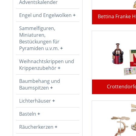
Adventskalender
Engel und Engelwolken
Bettina Franke H
Sammelfiguren,
Miniaturen,
Bestückungen für
Pyramiden u.v.m.
Weihnachtskrippen und
Krippenzubehör
Baumbehang und
Crottendorfe
Baumspitzen
Lichterhäuser
Basteln
Räucherkerzen