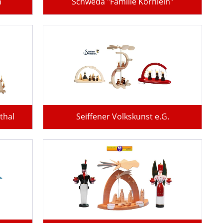
n
Schweda "Familie Körnlein"
thal
Seiffener Volkskunst e.G.