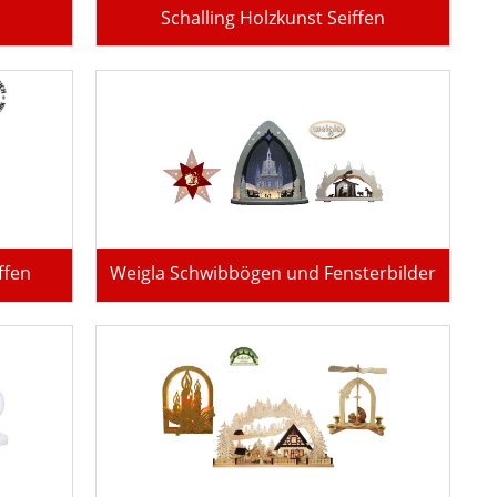
Schalling Holzkunst Seiffen
ffen
Weigla Schwibbögen und Fensterbilder