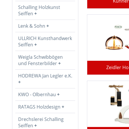
Kuhner
Schalling Holzkunst
Seiffen
Lenk & Sohn
ULLRICH Kunsthandwerk
Seiffen
Weigla Schwibbögen
und Fensterbilder
Zeidler Ho
HODREWA Jan Legler e.K.
KWO - Olbernhau
RATAGS Holzdesign
Drechslerei Schalling
Seiffen