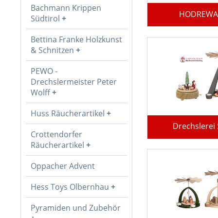
Bachmann Krippen
HODREWA J
Südtirol
Bettina Franke Holzkunst
& Schnitzen
PEWO -
Drechslermeister Peter
Wolff
Huss Räucherartikel
Drechslerei 
Crottendorfer
Räucherartikel
Oppacher Advent
Hess Toys Olbernhau
Pyramiden und Zubehör