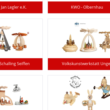
an Legler e.K.
KWO - Olbernhau
Schalling Seiffen
Volkskunstwerkstatt Ung