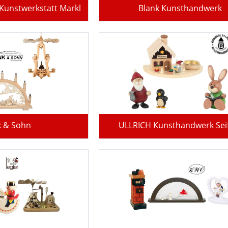
 Kunstwerkstatt Markl
Blank Kunsthandwerk
k & Sohn
ULLRICH Kunsthandwerk Sei