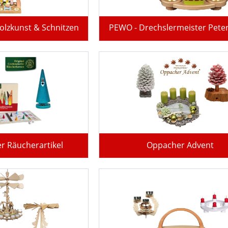
olzkunst & Schnitzen
PEWO - Drechslermeister Peter
r Räucherartikel
Oppacher Advent