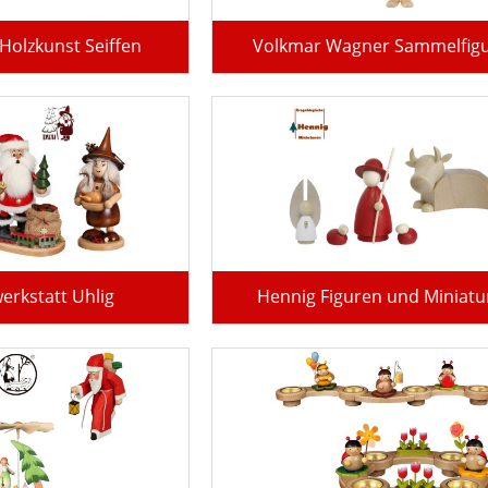
Holzkunst Seiffen
Volkmar Wagner Sammelfig
erkstatt Uhlig
Hennig Figuren und Miniatu