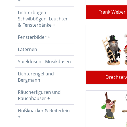
Frank Weber 
Lichterbögen-
Schwibbögen, Leuchter
& Fensterbänke
Fensterbilder
Laternen
Spieldosen - Musikdosen
Lichterengel und
Drechselw
Bergmann
Räucherfiguren und
Rauchhäuser
Nußknacker & Reiterlein