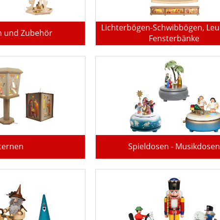
Lichterbögen-Schwibbögen, Leu
n und Zubehör
Fensterbänke
ternen
Spieldosen - Musikdosen