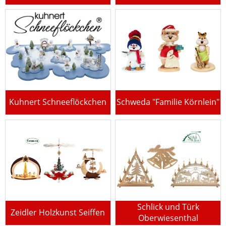
Kuhnert Schneeflöckchen
Schweda "Familie Körnlein"
Schlick und Türk
Zeidler Holzkunst Seiffen
Oberwiesenthal