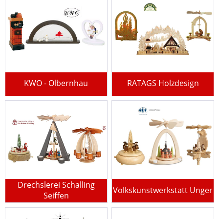
KWO - Olbernhau
RATAGS Holzdesign
Drechslerei Schalling
Volkskunstwerkstatt Unger
Seiffen