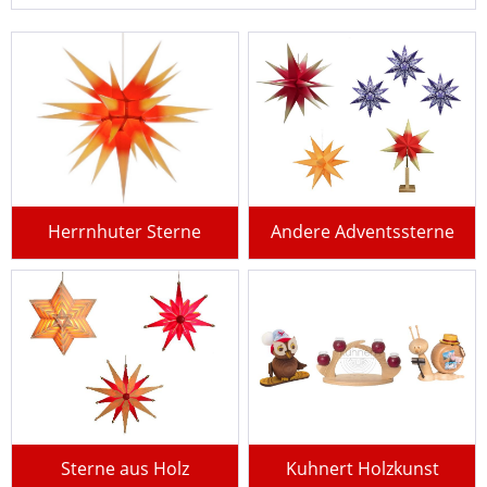
Herrnhuter Sterne
Andere Adventssterne
Sterne aus Holz
Kuhnert Holzkunst