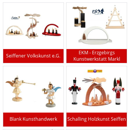
EKM - Erzgebirgs
Seiffener Volkskunst e.G.
Kunstwerkstatt Markl
Blank Kunsthandwerk
Schalling Holzkunst Seiffen