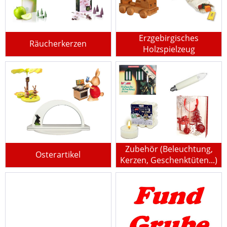
Erzgebirgisches
Räucherkerzen
Holzspielzeug
Zubehör (Beleuchtung,
Osterartikel
Kerzen, Geschenktüten...)