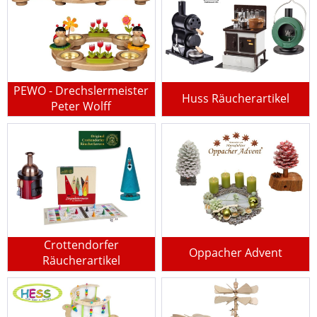
PEWO - Drechslermeister
Huss Räucherartikel
Peter Wolff
Crottendorfer
Oppacher Advent
Räucherartikel