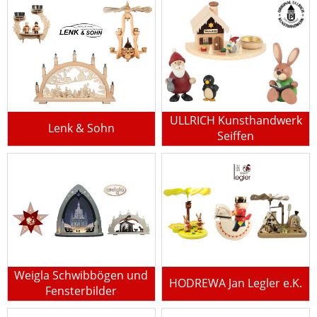
ULLRICH Kunsthandwerk
Lenk & Sohn
Seiffen
Weigla Schwibbögen und
HODREWA Jan Legler e.K.
Fensterbilder