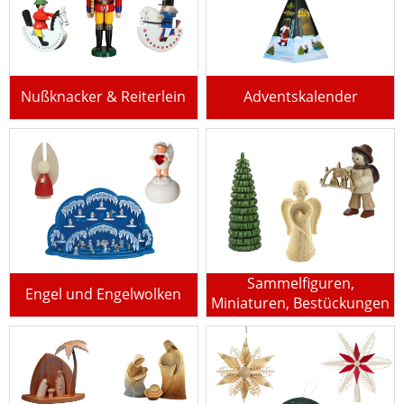
Nußknacker & Reiterlein
Adventskalender
Sammelfiguren,
Engel und Engelwolken
Miniaturen, Bestückungen
für Pyramiden u.v.m.