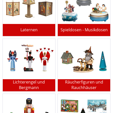
Laternen
Spieldosen - Musikdosen
Lichterengel und
Räucherfiguren und
Bergmann
Rauchhäuser