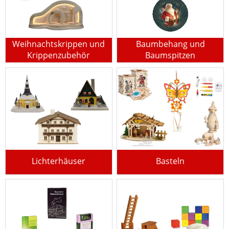
Weihnachtskrippen und
Baumbehang und
Krippenzubehör
Baumspitzen
Lichterhäuser
Basteln