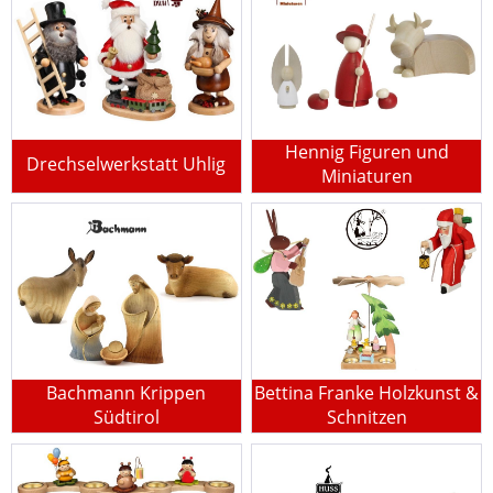
Hennig Figuren und
Drechselwerkstatt Uhlig
Miniaturen
Bachmann Krippen
Bettina Franke Holzkunst &
Südtirol
Schnitzen