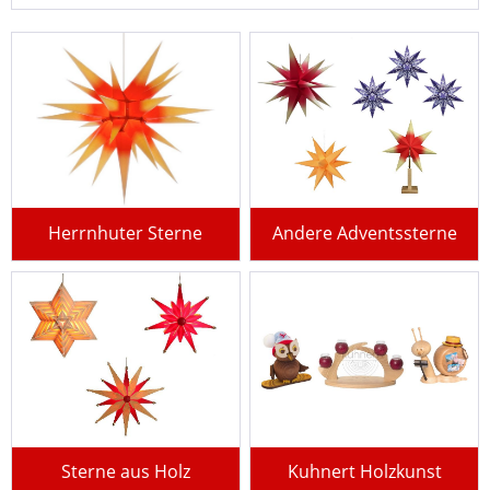
Herrnhuter Sterne
Andere Adventssterne
Sterne aus Holz
Kuhnert Holzkunst