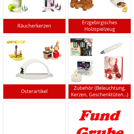
Erzgebirgisches
Räucherkerzen
Holzspielzeug
Zubehör (Beleuchtung,
Osterartikel
Kerzen, Geschenktüten...)