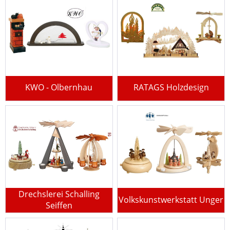
KWO - Olbernhau
RATAGS Holzdesign
Drechslerei Schalling
Volkskunstwerkstatt Unger
Seiffen