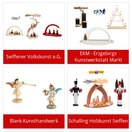
EKM - Erzgebirgs
Seiffener Volkskunst e.G.
Kunstwerkstatt Markl
Blank Kunsthandwerk
Schalling Holzkunst Seiffen