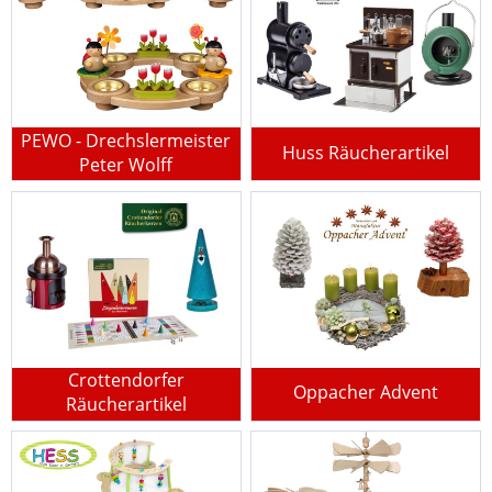
PEWO - Drechslermeister
Huss Räucherartikel
Peter Wolff
Crottendorfer
Oppacher Advent
Räucherartikel