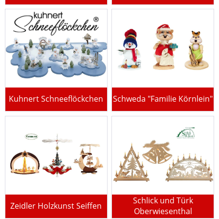
Kuhnert Schneeflöckchen
Schweda "Familie Körnlein"
Schlick und Türk
Zeidler Holzkunst Seiffen
Oberwiesenthal