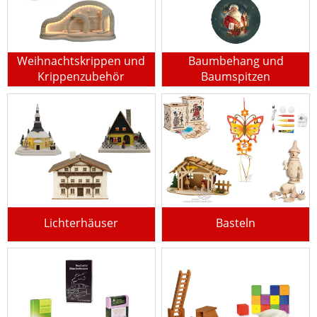
Weihnachtskrippen und
Baumbehang und
Krippenzubehör
Baumspitzen
Lichterhäuser
Basteln