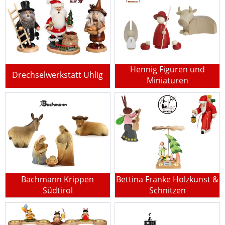
Hennig Figuren und
Drechselwerkstatt Uhlig
Miniaturen
Bachmann Krippen
Bettina Franke Holzkunst &
Südtirol
Schnitzen