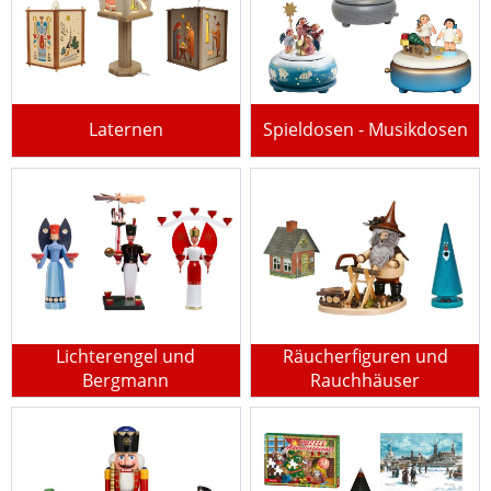
Laternen
Spieldosen - Musikdosen
Lichterengel und
Räucherfiguren und
Bergmann
Rauchhäuser