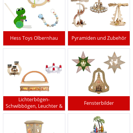
Hess Toys Olbernhau
Pyramiden und Zubehör
Lichterbögen-
Fensterbilder
Schwibbögen, Leuchter &
Fensterbänke