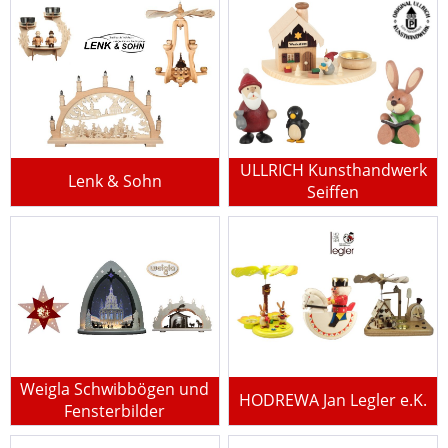
ULLRICH Kunsthandwerk
Lenk & Sohn
Seiffen
Weigla Schwibbögen und
HODREWA Jan Legler e.K.
Fensterbilder