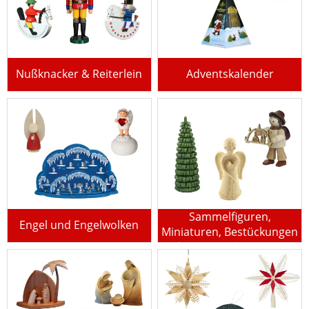
Nußknacker & Reiterlein
Adventskalender
Sammelfiguren,
Engel und Engelwolken
Miniaturen, Bestückungen
für Pyramiden u.v.m.