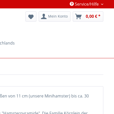
Service/Hilfe
0,00 € *
Mein Konto
schlands
ößen von 11 cm (unsere Minihamster) bis ca. 30
s "Hamsterpyramide". Die Familie Körnlein der