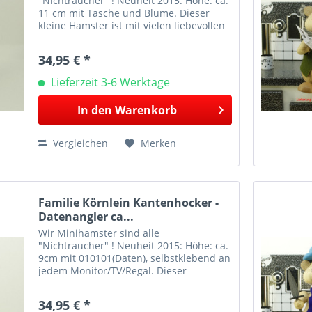
"Nichtraucher" ! Neuheit 2015: Höhe: ca.
11 cm mit Tasche und Blume. Dieser
kleine Hamster ist mit vielen liebevollen
Details ausgestattet, darunter einer
Blume und einer Schleife im Haar und
34,95 € *
einer hübschen...
Lieferzeit 3-6 Werktage
In den
Warenkorb
Vergleichen
Merken
Familie Körnlein Kantenhocker -
Datenangler ca...
Wir Minihamster sind alle
"Nichtraucher" ! Neuheit 2015: Höhe: ca.
9cm mit 010101(Daten), selbstklebend an
jedem Monitor/TV/Regal. Dieser
Kantenhocker ist besonders niedlich und
kann auch das ganze Jahr über die
34,95 € *
Wohnung verschönern. Bei...