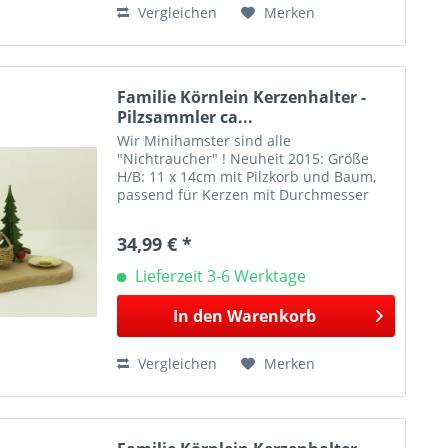
Vergleichen
Merken
Familie Körnlein Kerzenhalter -
Pilzsammler ca...
Wir Minihamster sind alle
"Nichtraucher" ! Neuheit 2015: Größe
H/B: 11 x 14cm mit Pilzkorb und Baum,
passend für Kerzen mit Durchmesser
14mm. In dieser Szene, mit dem der
dekorative Kerzenhalter bestückt ist, ist
34,99 € *
ein kleiner...
Lieferzeit 3-6 Werktage
In den
Warenkorb
Vergleichen
Merken