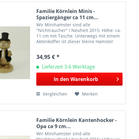
Familie Körnlein Minis -
Spaziergänger ca 11 cm...
Wir Minihamster sind alle
"Nichtraucher" ! Neuheit 2015: Höhe: ca.
11 cm mit Tasche. Unterwegs mit einem
Aktenkoffer ist dieser kleine Hamster
immer perfekt ausgerüstet. Bei Figuren
mit textilen Applikationen z.B. Mützen
34,95 € *
oder Schals kann...
Lieferzeit 3-6 Werktage
In den
Warenkorb
Vergleichen
Merken
Familie Körnlein Kantenhocker -
Opa ca 9 cm...
Wir Minihamster sind alle