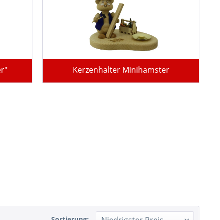
r"
Kerzenhalter Minihamster
Sortierung: