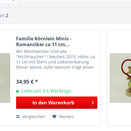
on
2
Familie Körnlein Minis -
Romantiker ca 11 cm...
Wir Minihamster sind alle
"Nichtraucher" ! Neuheit 2015: Höhe: ca.
11 cm mit Stern und Liebeserklärung.
Dieser kleine, süße Hamster trägt einen
Sternenzauberstab und ist ein kleiner
Romantiker. Bei Figuren mit textilen
34,95 € *
Applikationen z.B....
Lieferzeit 3-6 Werktage
In den
Warenkorb
Vergleichen
Merken