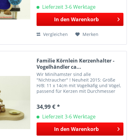
Lieferzeit 3-6 Werktage
In den
Warenkorb
Vergleichen
Merken
Familie Körnlein Kerzenhalter -
Vogelhändler ca...
Wir Minihamster sind alle
"Nichtraucher" ! Neuheit 2015: Größe
H/B: 11 x 14cm mit Vogelkäfig und Vögel,
passend für Kerzen mit Durchmesser
14mm. Dieser Kerzenhalter ist mit einer
kleinen, niedlichen Hamsterfigur und
34,99 € *
süßen Vogelfiguren...
Lieferzeit 3-6 Werktage
In den
Warenkorb