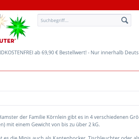
KOSTENFREI ab 69,90 € Bestellwert! - Nur innerhalb Deut
Hamster der Familie Körnlein gibt es in 4 verschiedenen Gr
n) mit einem Gewicht von bis zu über 2 kG.
 es die Minis auch als Kantenhocker, Tischleuchter oder al