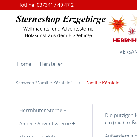
Hotline: 037341 / 49 47 2
VERSAND
Home
Hersteller
Schweda "Familie Körnlein"
Familie Körnlein
Herrnhuter Sterne
Die putzigen 
cm (die Große
Andere Adventssterne
Außerdem gibt
Sterne aus Holz