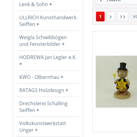
Lenk & Sohn
v
1
ULLRICH Kunsthandwerk
Seiffen
Weigla Schwibbögen
und Fensterbilder
HODREWA Jan Legler e.K.
KWO - Olbernhau
RATAGS Holzdesign
Drechslerei Schalling
Seiffen
Volkskunstwerkstatt
Unger