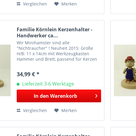
Vergleichen
Merken
Familie Körnlein Kerzenhalter -
Handwerker ca...
Wir Minihamster sind alle
"Nichtraucher" ! Neuheit 2015: Größe
H/B: 11 x 14cm mit Werkzeugkasten
Hammer und Brett, passend für Kerzen
mit Durchmesser 14mm. Dieser
Kerzenhalter wird durch eine kleine
34,99 € *
Handwerker-Hamsterfigur ergänzt und...
Lieferzeit 3-6 Werktage
In den
Warenkorb
Vergleichen
Merken