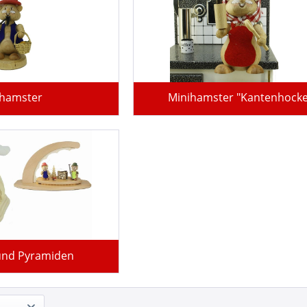
ihamster
Minihamster "Kantenhocke
und Pyramiden