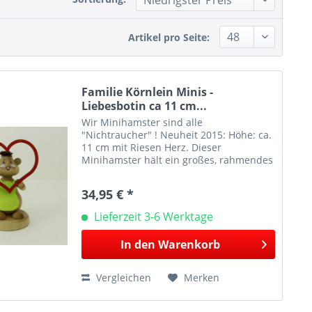
Artikel pro Seite:
Familie Körnlein Minis -
Liebesbotin ca 11 cm...
Wir Minihamster sind alle
"Nichtraucher" ! Neuheit 2015: Höhe: ca.
11 cm mit Riesen Herz. Dieser
Minihamster hält ein großes, rahmendes
Herz in seinen Pfoten. Bei Figuren mit
textilen Applikationen z.B. Mützen oder
34,95 € *
Schals kann deren...
Lieferzeit 3-6 Werktage
In den
Warenkorb
Vergleichen
Merken