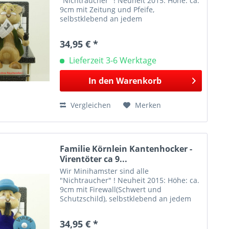
"Nichtraucher" ! Neuheit 2015: Höhe: ca.
9cm mit Zeitung und Pfeife,
selbstklebend an jedem
Monitor/TV/Regal. Kantenhocker „Opa“-
Hamster kann wunderbar zur Dekoration
34,95 € *
von Wohnräumen genutzt werden. Bei
Figuren...
Lieferzeit 3-6 Werktage
In den
Warenkorb
Vergleichen
Merken
Familie Körnlein Kantenhocker -
Virentöter ca 9...
Wir Minihamster sind alle
"Nichtraucher" ! Neuheit 2015: Höhe: ca.
9cm mit Firewall(Schwert und
Schutzschild), selbstklebend an jedem
Monitor/TV/Regal. Dieser interessante
Kantenhocker der Familie Körnlein kann
34,95 € *
auf Kanten innerhalb der...