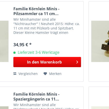
Familie Körnlein Minis -
Pilzsammler ca 11 cm...
Wir Minihamster sind alle
"Nichtraucher" ! Neuheit 2015: Höhe: ca.
11 cm mit mit Pilzkorb und Spitzbart.
Dieser kleine Hamster trägt einen
Pilzkorb mit sich. Bei Figuren mit textilen
Applikationen z.B. Mützen oder Schals
34,95 € *
kann deren Farbe...
Lieferzeit 3-6 Werktage
In den
Warenkorb
Vergleichen
Merken
Familie Körnlein Minis -
Spaziergängerin ca 11...
Wir Minihamster sind alle