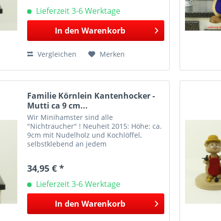
Lieferzeit 3-6 Werktage
In den
Warenkorb
Vergleichen
Merken
Familie Körnlein Kantenhocker -
Mutti ca 9 cm...
Wir Minihamster sind alle
"Nichtraucher" ! Neuheit 2015: Höhe: ca.
9cm mit Nudelholz und Kochlöffel,
selbstklebend an jedem
Monitor/TV/Regal. Dieser Kantenhocker
„Mutti“ besitzt viele niedliche und
34,95 € *
liebevolle Details, darunter ein...
Lieferzeit 3-6 Werktage
In den
Warenkorb