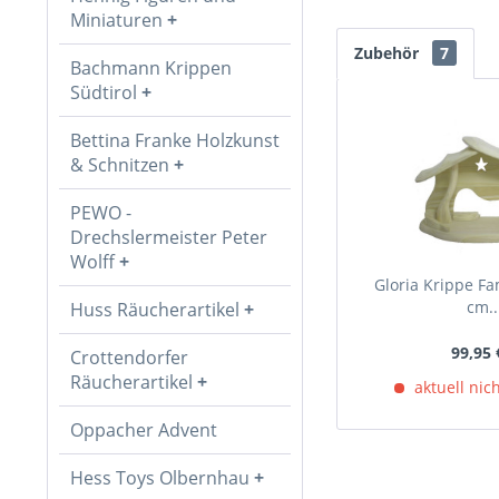
Miniaturen
Zubehör
7
Bachmann Krippen
Südtirol
Bettina Franke Holzkunst
& Schnitzen
PEWO -
Drechslermeister Peter
Wolff
Gloria Krippe Fa
cm..
Huss Räucherartikel
99,95 
Crottendorfer
Räucherartikel
aktuell nich
Oppacher Advent
Hess Toys Olbernhau