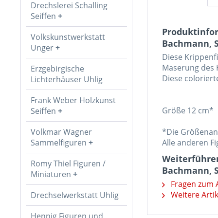
Drechslerei Schalling
Seiffen
Produktinfor
Volkskunstwerkstatt
Bachmann, S
Unger
Diese Krippenf
Maserung des H
Erzgebirgische
Diese coloriert
Lichterhäuser Uhlig
Frank Weber Holzkunst
Größe 12 cm*
Seiffen
Volkmar Wagner
*Die Größenang
Sammelfiguren
Alle anderen F
Weiterführen
Romy Thiel Figuren /
Bachmann, S
Miniaturen
Fragen zum A
Weitere Arti
Drechselwerkstatt Uhlig
Hennig Figuren und