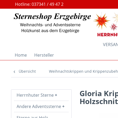
Hotline: 037341 / 49 47 2
VERSAND
Home
Hersteller
Übersicht
Weihnachtskrippen und Krippenzubeh
Gloria Kri
Herrnhuter Sterne
Holzschni
Andere Adventssterne
Sterne aus Holz