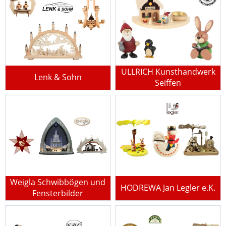
ULLRICH Kunsthandwerk
Lenk & Sohn
Seiffen
Weigla Schwibbögen und
HODREWA Jan Legler e.K.
Fensterbilder