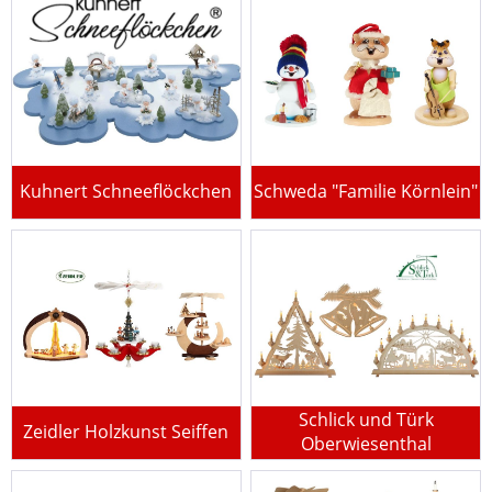
Kuhnert Schneeflöckchen
Schweda "Familie Körnlein"
Schlick und Türk
Zeidler Holzkunst Seiffen
Oberwiesenthal