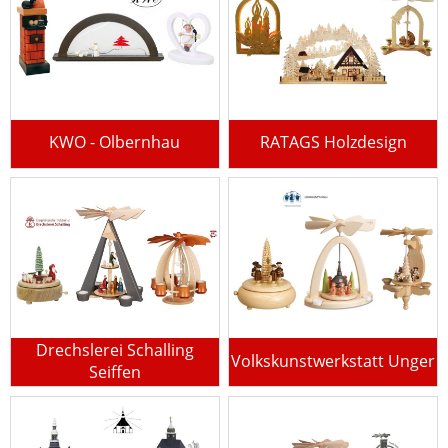
KWO - Olbernhau
RATAGS Holzdesign
Drechslerei Schalling
Volkskunstwerkstatt Unger
Seiffen