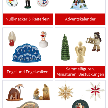
Nußknacker & Reiterlein
Adventskalender
Sammelfiguren,
Engel und Engelwolken
Miniaturen, Bestückungen
für Pyramiden u.v.m.