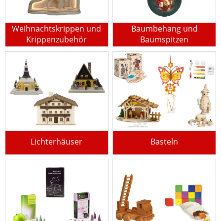
Weihnachtskrippen und
Baumbehang und
Krippenzubehör
Baumspitzen
Lichterhäuser
Basteln