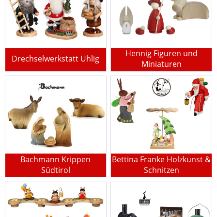
Hennig Figuren und
Drechselwerkstatt Uhlig
Miniaturen
Bachmann Krippen
Bettina Franke Holzkunst &
Südtirol
Schnitzen