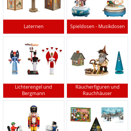
Laternen
Spieldosen - Musikdosen
Lichterengel und
Räucherfiguren und
Bergmann
Rauchhäuser