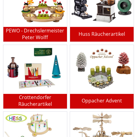
PEWO - Drechslermeister
Huss Räucherartikel
Peter Wolff
Crottendorfer
Oppacher Advent
Räucherartikel