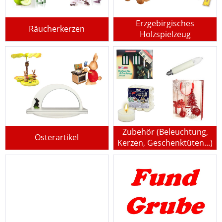
Erzgebirgisches
Räucherkerzen
Holzspielzeug
Zubehör (Beleuchtung,
Osterartikel
Kerzen, Geschenktüten...)