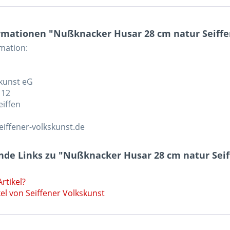
mationen "Nußknacker Husar 28 cm natur Seiffene
rmation:
skunst eG
 12
eiffen
eiffener-volkskunst.de
de Links zu "Nußknacker Husar 28 cm natur Seiff
rtikel?
el von Seiffener Volkskunst