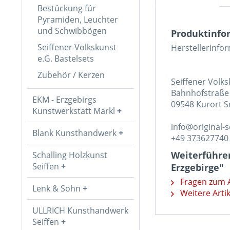
Bestückung für
Pyramiden, Leuchter
und Schwibbögen
Produktinfor
Seiffener Volkskunst
Herstellerinfo
e.G. Bastelsets
Zubehör / Kerzen
Seiffener Volk
Bahnhofstraße
EKM - Erzgebirgs
09548 Kurort S
Kunstwerkstatt Markl
info@original-s
Blank Kunsthandwerk
+49 373627740
Weiterführen
Schalling Holzkunst
Seiffen
Erzgebirge"
Fragen zum A
Lenk & Sohn
Weitere Artik
ULLRICH Kunsthandwerk
Seiffen