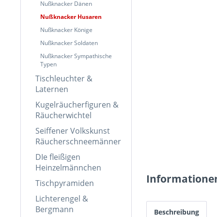
Nußknacker Dänen
Nußknacker Husaren
Nußknacker Könige
Nußknacker Soldaten
Nußknacker Sympathische
Typen
Tischleuchter &
Laternen
Kugelräucherfiguren &
Räucherwichtel
Seiffener Volkskunst
Räucherschneemänner
DIe fleißigen
Heinzelmännchen
Informatione
Tischpyramiden
Lichterengel &
Bergmann
Beschreibung