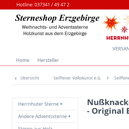
Hotline: 037341 / 49 47 2
VERSAND
Home
Hersteller
Übersicht
Seiffener Volkskunst e.G.
Seiffen
Nußknacke
Herrnhuter Sterne
- Original
Andere Adventssterne
Sterne aus Holz