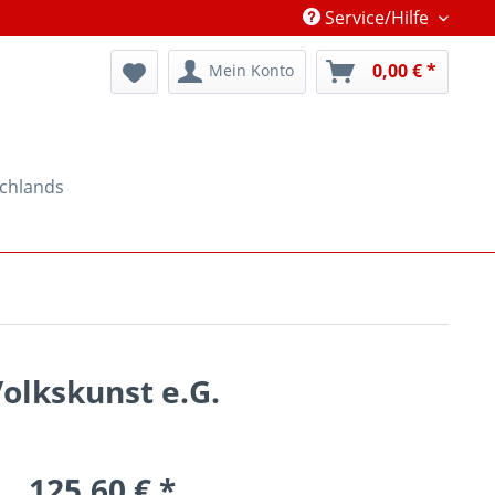
Service/Hilfe
0,00 € *
Mein Konto
schlands
olkskunst e.G.
125,60 € *