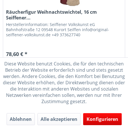
Räucherfigur Weihnachtswichtel, 16 cm
Seiffener...
Herstellerinformation: Seiffener Volkskunst eG
Bahnhofstraße 12 09548 Kurort Seiffen info@original-
seiffener-volkskunst.de +49 373627740
78,60 € *
Lieferzeit 3-6 Werktage
Diese Website benutzt Cookies, die für den technischen
Betrieb der Website erforderlich sind und stets gesetzt
In den
Warenkorb
werden. Andere Cookies, die den Komfort bei Benutzung
dieser Website erhöhen, der Direktwerbung dienen oder
Merken
die Interaktion mit anderen Websites und sozialen
Netzwerken vereinfachen sollen, werden nur mit Ihrer
Zustimmung gesetzt.
Ablehnen
Alle akzeptieren
Konfigurieren