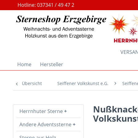
Hotline: 037341 / 49 47 2
VERSAND
Home
Hersteller
Übersicht
Seiffener Volkskunst e.G.
Seiffen
Nußknacker
Herrnhuter Sterne
Volkskunst
Andere Adventssterne
Sterne aus Holz