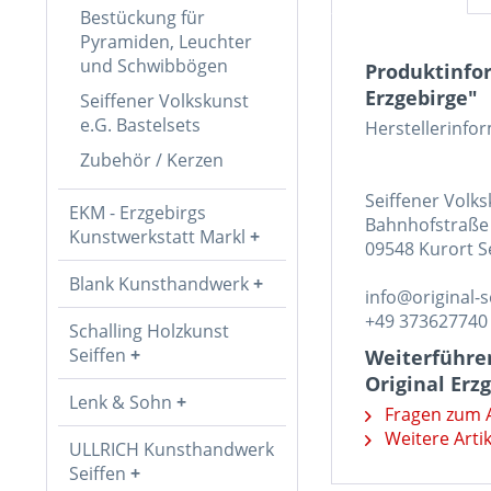
Bestückung für
Pyramiden, Leuchter
und Schwibbögen
Produktinfor
Erzgebirge"
Seiffener Volkskunst
e.G. Bastelsets
Herstellerinfo
Zubehör / Kerzen
Seiffener Volk
EKM - Erzgebirgs
Bahnhofstraße
Kunstwerkstatt Markl
09548 Kurort S
Blank Kunsthandwerk
info@original-s
+49 373627740
Schalling Holzkunst
Seiffen
Weiterführen
Original Erz
Lenk & Sohn
Fragen zum A
Weitere Artik
ULLRICH Kunsthandwerk
Seiffen