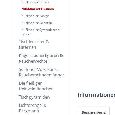
Nußknacker Dänen
Nußknacker Husaren
Nußknacker Könige
Nußknacker Soldaten
Nußknacker Sympathische
Typen
Tischleuchter &
Laternen
Kugelräucherfiguren &
Räucherwichtel
Seiffener Volkskunst
Räucherschneemänner
DIe fleißigen
Heinzelmännchen
Informatione
Tischpyramiden
Lichterengel &
Bergmann
Beschreibung