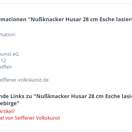
mationen "Nußknacker Husar 28 cm Esche lasiert g
rmation:
skunst eG
 12
eiffen
eiffener-volkskunst.de
de Links zu "Nußknacker Husar 28 cm Esche lasier
gebirge"
rtikel?
el von Seiffener Volkskunst