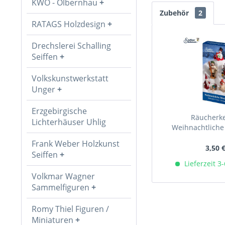
KWO - Olbernhau
Zubehör
2
RATAGS Holzdesign
Drechslerei Schalling
Seiffen
Volkskunstwerkstatt
Unger
Erzgebirgische
Räucherke
Lichterhäuser Uhlig
Weihnachtliche
Frank Weber Holzkunst
3,50 
Seiffen
Lieferzeit 3
Volkmar Wagner
Sammelfiguren
Romy Thiel Figuren /
Miniaturen