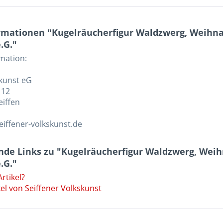
rmationen "Kugelräucherfigur Waldzwerg, Weihna
.G."
rmation:
skunst eG
 12
eiffen
eiffener-volkskunst.de
nde Links zu "Kugelräucherfigur Waldzwerg, Weih
.G."
rtikel?
el von Seiffener Volkskunst