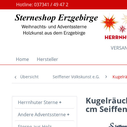
Hotline: 037341 / 49 47 2
VERSAND
Home
Hersteller
Übersicht
Seiffener Volkskunst e.G.
Kugelrä
Kugelräuc
Herrnhuter Sterne
cm Seiffen
Andere Adventssterne
Sterne aus Holz