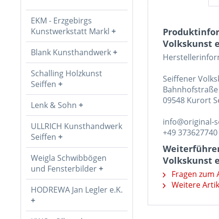
EKM - Erzgebirgs
Kunstwerkstatt Markl
Produktinfo
Volkskunst e
Blank Kunsthandwerk
Herstellerinfo
Schalling Holzkunst
Seiffener Volk
Seiffen
Bahnhofstraße
09548 Kurort S
Lenk & Sohn
info@original-s
ULLRICH Kunsthandwerk
+49 373627740
Seiffen
Weiterführe
Weigla Schwibbögen
Volkskunst e
und Fensterbilder
Fragen zum A
Weitere Artik
HODREWA Jan Legler e.K.