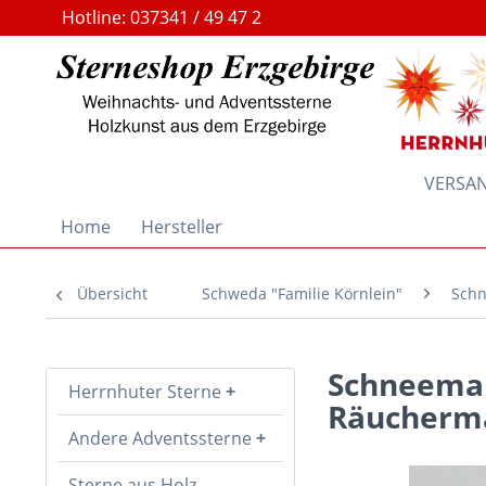
Hotline: 037341 / 49 47 2
VERSAND
Home
Hersteller
Übersicht
Schweda "Familie Körnlein"
Schn
Schneemann
Herrnhuter Sterne
Räucherma
Andere Adventssterne
Sterne aus Holz