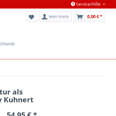
Service/Hilfe
0,00 € *
Mein Konto
schlands
tur als
y Kuhnert
54,95 € *