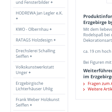
und Fensterbilder
HODREWA Jan Legler e.K.
Produktinfo
Erzgebirge b
KWO - Olbernhau
Mit dem liebev
Rodelspaß bei 
RATAGS Holzdesign
Dekorationsarti
Drechslerei Schalling
ca. 19 cm hoch
Seiffen
Bei Figuren mit
Volkskunstwerkstatt
Weiterführen
Unger
im Erzgebirg
Erzgebirgische
Fragen zum A
Lichterhäuser Uhlig
Weitere Arti
Frank Weber Holzkunst
Seiffen