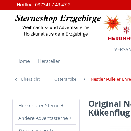
Hotline: 037341 / 49 47 2
VERSAND
Home
Hersteller
Übersicht
Osterartikel
Nestler Fülleier Ehr
Original N
Herrnhuter Sterne
Kükenflug
Andere Adventssterne
Sterne aus Holz