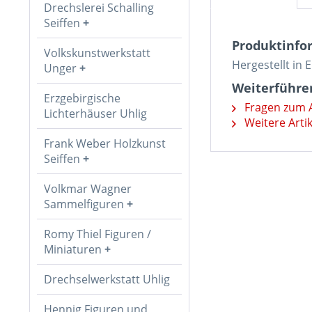
Drechslerei Schalling
Seiffen
Produktinfor
Volkskunstwerkstatt
Hergestellt in 
Unger
Weiterführen
Erzgebirgische
Fragen zum A
Lichterhäuser Uhlig
Weitere Artik
Frank Weber Holzkunst
Seiffen
Volkmar Wagner
Sammelfiguren
Romy Thiel Figuren /
Miniaturen
Drechselwerkstatt Uhlig
Hennig Figuren und