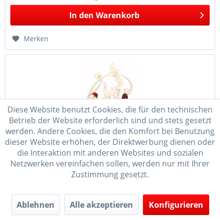
In den
Warenkorb
Merken
Diese Website benutzt Cookies, die für den technischen
Betrieb der Website erforderlich sind und stets gesetzt
werden. Andere Cookies, die den Komfort bei Benutzung
dieser Website erhöhen, der Direktwerbung dienen oder
die Interaktion mit anderen Websites und sozialen
Fensterbild Hase mit Hasenbaby Sperrholz und...
Netzwerken vereinfachen sollen, werden nur mit Ihrer
Zustimmung gesetzt.
Besonders niedlich ist das Design dieses Fensterbildes der
Firma Kuhnert, welches einen Hase mit Hasenbaby zeigt
und einzelne Echtholzfunier-Elemente als Akzent enthält.
Dieses hochwertige Dekorationselement wird liebevoll im
Ablehnen
Alle akzeptieren
Konfigurieren
Erzgebirge...