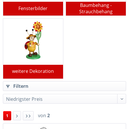
Baumbehang -
Fensterbilder
Strauchbehang
weitere Dekoration
Filtern
von
2
1