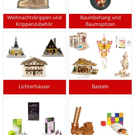
Weihnachtskrippen und
Baumbehang und
Krippenzubehör
Baumspitzen
Lichterhäuser
Basteln