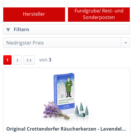
Fundgrube/ Rest- und
Hersteller
Sonderposten
Filtern
von
3
1
Original Crottendorfer Räucherkerzen - Lavendel...