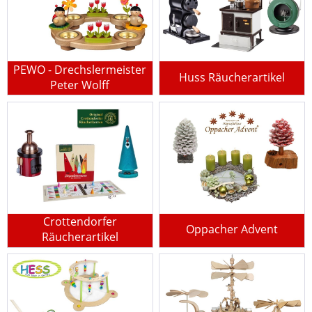
PEWO - Drechslermeister
Huss Räucherartikel
Peter Wolff
Crottendorfer
Oppacher Advent
Räucherartikel