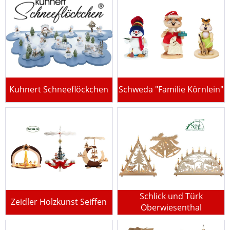
Kuhnert Schneeflöckchen
Schweda "Familie Körnlein"
Schlick und Türk
Zeidler Holzkunst Seiffen
Oberwiesenthal