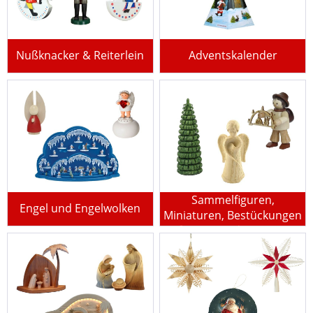
Nußknacker & Reiterlein
Adventskalender
Sammelfiguren,
Engel und Engelwolken
Miniaturen, Bestückungen
für Pyramiden u.v.m.