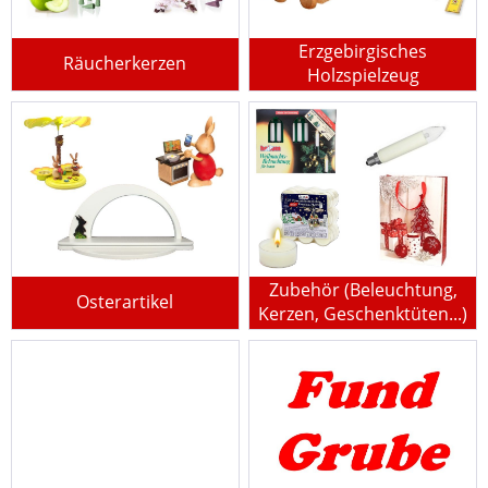
Erzgebirgisches
Räucherkerzen
Holzspielzeug
Zubehör (Beleuchtung,
Osterartikel
Kerzen, Geschenktüten...)