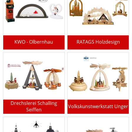
KWO - Olbernhau
RATAGS Holzdesign
Drechslerei Schalling
Volkskunstwerkstatt Unger
Seiffen