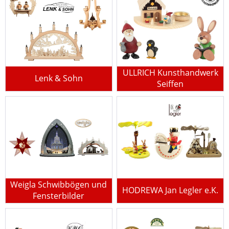
ULLRICH Kunsthandwerk
Lenk & Sohn
Seiffen
Weigla Schwibbögen und
HODREWA Jan Legler e.K.
Fensterbilder