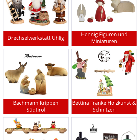
Hennig Figuren und
Drechselwerkstatt Uhlig
Miniaturen
Bachmann Krippen
Bettina Franke Holzkunst &
Südtirol
Schnitzen