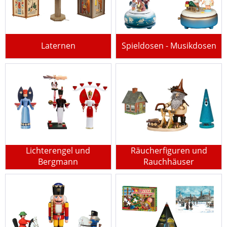
Laternen
Spieldosen - Musikdosen
Lichterengel und
Räucherfiguren und
Bergmann
Rauchhäuser