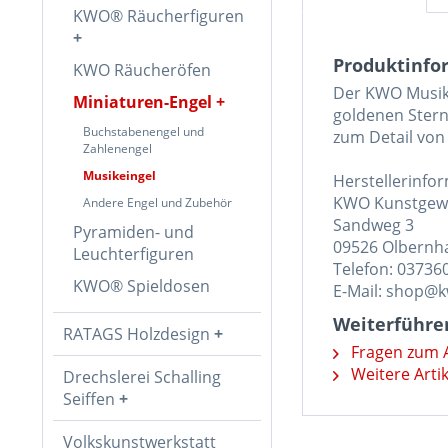
KWO® Räucherfiguren
Produktinfo
KWO Räucheröfen
Der KWO Musiken
Miniaturen-Engel
goldenen Sternc
Buchstabenengel und
zum Detail von
Zahlenengel
Musikeingel
Herstellerinfo
KWO Kunstgew
Andere Engel und Zubehör
Sandweg 3
Pyramiden- und
09526 Olbernh
Leuchterfiguren
Telefon: 03736
KWO® Spieldosen
E-Mail: shop@
Weiterführe
RATAGS Holzdesign
Fragen zum A
Weitere Arti
Drechslerei Schalling
Seiffen
Volkskunstwerkstatt