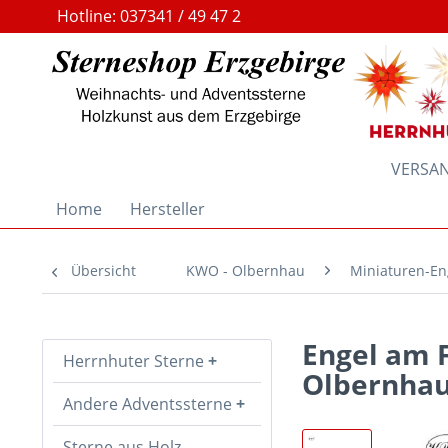
Hotline: 037341 / 49 47 2
VERSAND
Home
Hersteller
Übersicht
KWO - Olbernhau
Miniaturen-En
Engel am 
Herrnhuter Sterne
Olbernha
Andere Adventssterne
Sterne aus Holz