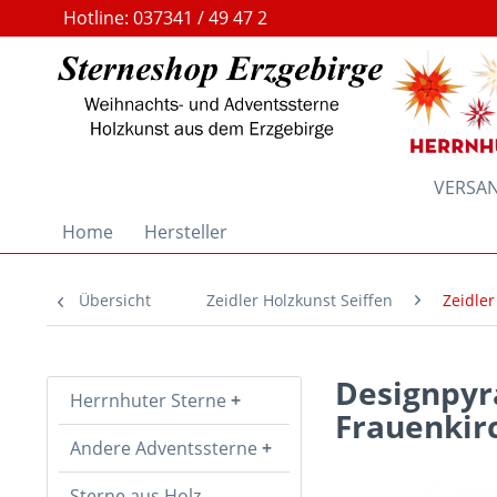
Hotline: 037341 / 49 47 2
VERSAND
Home
Hersteller
Übersicht
Zeidler Holzkunst Seiffen
Zeidler
Designpy
Herrnhuter Sterne
Frauenkirc
Andere Adventssterne
Sterne aus Holz