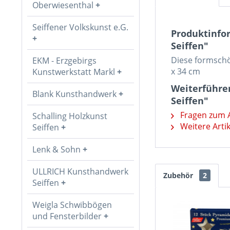
Oberwiesenthal
Seiffener Volkskunst e.G.
Produktinfo
Seiffen"
Diese formschö
EKM - Erzgebirgs
x 34 cm
Kunstwerkstatt Markl
Weiterführe
Blank Kunsthandwerk
Seiffen"
Fragen zum A
Schalling Holzkunst
Weitere Artik
Seiffen
Lenk & Sohn
ULLRICH Kunsthandwerk
Zubehör
2
Seiffen
Weigla Schwibbögen
und Fensterbilder