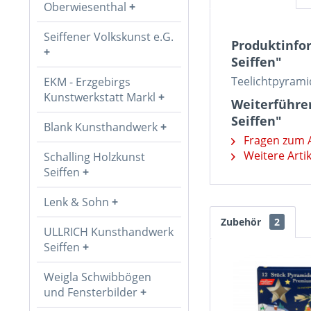
Oberwiesenthal
Seiffener Volkskunst e.G.
Produktinfor
Seiffen"
Teelichtpyramid
EKM - Erzgebirgs
Kunstwerkstatt Markl
Weiterführen
Seiffen"
Blank Kunsthandwerk
Fragen zum A
Weitere Artik
Schalling Holzkunst
Seiffen
Lenk & Sohn
Zubehör
2
ULLRICH Kunsthandwerk
Seiffen
Weigla Schwibbögen
und Fensterbilder