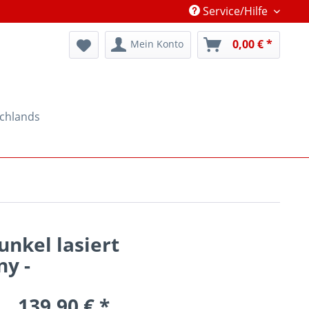
Service/Hilfe
0,00 € *
Mein Konto
schlands
nkel lasiert
ny -
139,90 € *