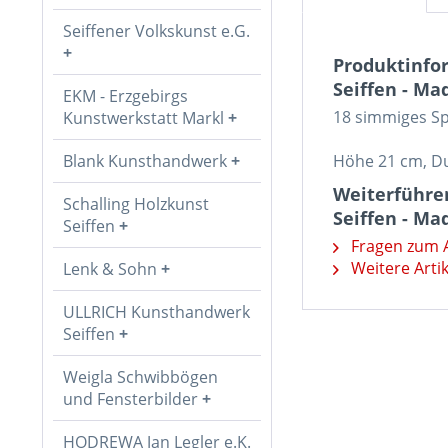
Seiffener Volkskunst e.G.
Produktinfor
Seiffen - Ma
EKM - Erzgebirgs
18 simmiges Spi
Kunstwerkstatt Markl
Blank Kunsthandwerk
Höhe 21 cm, D
Weiterführen
Schalling Holzkunst
Seiffen - Ma
Seiffen
Fragen zum A
Weitere Artik
Lenk & Sohn
ULLRICH Kunsthandwerk
Seiffen
Weigla Schwibbögen
und Fensterbilder
HODREWA Jan Legler e.K.