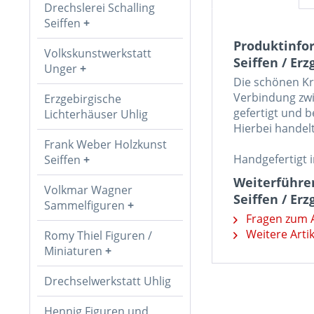
Drechslerei Schalling
Seiffen
Produktinfor
Volkskunstwerkstatt
Seiffen / Erz
Unger
Die schönen Kr
Verbindung zw
Erzgebirgische
gefertigt und b
Lichterhäuser Uhlig
Hierbei handelt
Frank Weber Holzkunst
Handgefertigt 
Seiffen
Weiterführen
Volkmar Wagner
Seiffen / Erz
Sammelfiguren
Fragen zum A
Weitere Artik
Romy Thiel Figuren /
Miniaturen
Drechselwerkstatt Uhlig
Hennig Figuren und