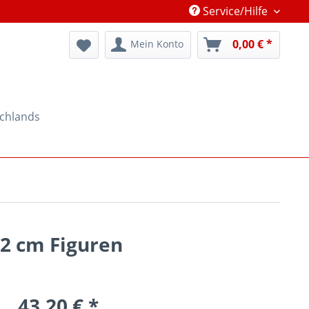
Service/Hilfe
0,00 € *
Mein Konto
schlands
12 cm Figuren
43,20 € *