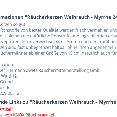
rmationen "Räucherkerzen Weihrauch - Myrrhe 24
rzen so gut ...
e Rohstoffe von bester Qualität werden frisch vermahlen un
net bleiben die natürliche Rohstoffe und Ingredienzien erh
Rezepturen ihr unverwechselbares Aroma und den traditione
zen sind fast unbegrenzet haltbar ohne ihren angenehmen D
äuchermänner ab einer Größe von 15 cm, natürlich auch für
rmation:
ker Hermann Zwetz Räuchermittelherstellung GmbH
 Wald 12
-Grund
nox.de
5209 20512
nde Links zu "Räucherkerzen Weihrauch - Myrrhe 
rtikel?
kel von KNOX Räucherartikel