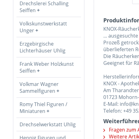
Drechslerei Schalling
Seiffen
Produktinfo
Volkskunstwerkstatt
KNOX-Räucherke
Unger
... ausgesucht
Prozeß getrock
Erzgebirgische
überlieferten 
Lichterhäuser Uhlig
Die Räucherker
Geeignet für R
Frank Weber Holzkunst
Seiffen
Herstellerinfo
KNOX - Apothe
Volkmar Wagner
Am Tharandter
Sammelfiguren
01723 Mohorn
E-Mail: info@k
Romy Thiel Figuren /
Telefon: +49 3
Miniaturen
Weiterführe
Drechselwerkstatt Uhlig
Fragen zum A
Weitere Arti
Hennig Figuren und