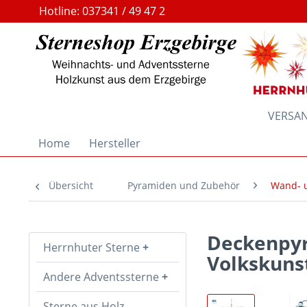
Hotline: 037341 / 49 47 2
VERSAND
Home
Hersteller
Übersicht
Pyramiden und Zubehör
Wand- 
Deckenpyr
Herrnhuter Sterne
Volkskuns
Andere Adventssterne
Sterne aus Holz