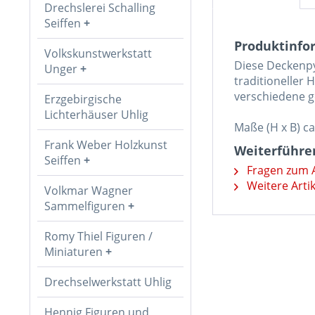
Drechslerei Schalling
Seiffen
Produktinfo
Volkskunstwerkstatt
Diese Deckenpyr
Unger
traditioneller 
verschiedene g
Erzgebirgische
Lichterhäuser Uhlig
Maße (H x B) ca
Frank Weber Holzkunst
Weiterführe
Seiffen
Fragen zum A
Weitere Arti
Volkmar Wagner
Sammelfiguren
Romy Thiel Figuren /
Miniaturen
Drechselwerkstatt Uhlig
Hennig Figuren und