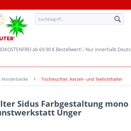
KOSTENFREI ab 69,90 € Bestellwert! - Nur innerhalb Deut
& Fensterbänke
Tischleuchter, Kerzen- und Teelichthalter
alter Sidus Farbgestaltung mo
unstwerkstatt Unger