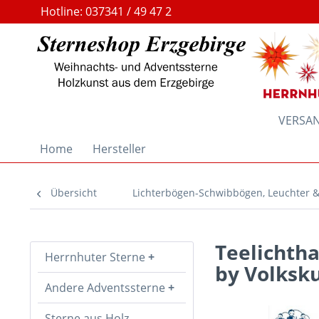
Hotline: 037341 / 49 47 2
VERSAND
Home
Hersteller
Übersicht
Lichterbögen-Schwibbögen, Leuchter 
Teelichth
Herrnhuter Sterne
by Volksk
Andere Adventssterne
Sterne aus Holz