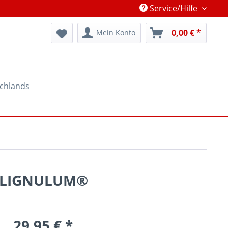
Service/Hilfe
0,00 € *
Mein Konto
schlands
no LIGNULUM®
29,95 € *