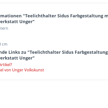
rmationen "Teelichthalter Sidus Farbgestaltun
erkstatt Unger"
Stern
0 cm
nde Links zu "Teelichthalter Sidus Farbgestalt
erkstatt Unger"
rtikel?
kel von Unger Volkskunst