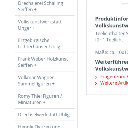
Drechslerei Schalling
Seiffen
Produktinfo
Volkskunstwerkstatt
Volkskunstw
Unger
Teelichthalter 
für 1 Teelicht
Erzgebirgische
Lichterhäuser Uhlig
Maße: ca. 10x1
Frank Weber Holzkunst
Weiterführe
Seiffen
Volkskunstw
Fragen zum A
Volkmar Wagner
Weitere Arti
Sammelfiguren
Romy Thiel Figuren /
Miniaturen
Drechselwerkstatt Uhlig
Hennig Figuren und