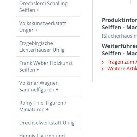
Drechslerei Schalling
Seiffen
Produktinfo
Volkskunstwerkstatt
Seiffen - Ma
Unger
Räucherhaus m
Erzgebirgische
Weiterführe
Lichterhäuser Uhlig
Seiffen - Ma
Fragen zum A
Frank Weber Holzkunst
Weitere Artik
Seiffen
Volkmar Wagner
Sammelfiguren
Romy Thiel Figuren /
Miniaturen
Drechselwerkstatt Uhlig
Hennig Figuren und