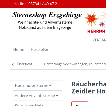
Hotline: 037341 / 49 47 2
VERSAND
Home
Hersteller
Übersicht
Lichterbögen-Schwibbögen, Leuchter 
Räucherha
Herrnhuter Sterne
Zeidler Ho
Andere Adventssterne
Sterne aus Holz