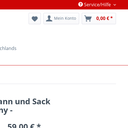
Service/Hilfe
0,00 € *
Mein Konto
schlands
ann und Sack
ny -
59,00 € *