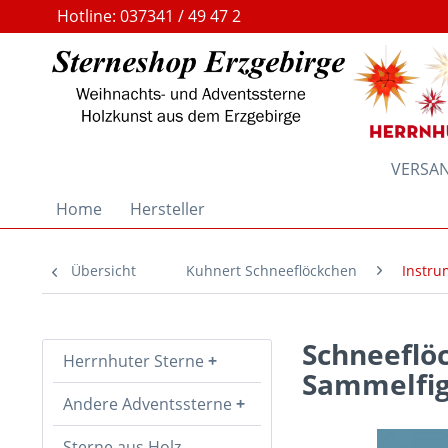
Hotline: 037341 / 49 47 2
VERSAND
Home
Hersteller
Übersicht
Kuhnert Schneeflöckchen
Instru
Schneeflöc
Herrnhuter Sterne
Sammelfig
Andere Adventssterne
Sterne aus Holz