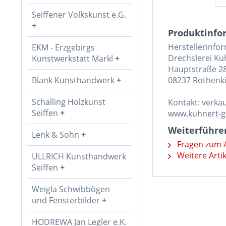
Seiffener Volkskunst e.G.
Produktinfor
Herstellerinfo
EKM - Erzgebirgs
Drechslerei K
Kunstwerkstatt Markl
Hauptstraße 2
Blank Kunsthandwerk
08237 Rothenki
Schalling Holzkunst
Kontakt: verk
Seiffen
www.kuhnert-
Weiterführen
Lenk & Sohn
Fragen zum A
Weitere Arti
ULLRICH Kunsthandwerk
Seiffen
Weigla Schwibbögen
und Fensterbilder
HODREWA Jan Legler e.K.