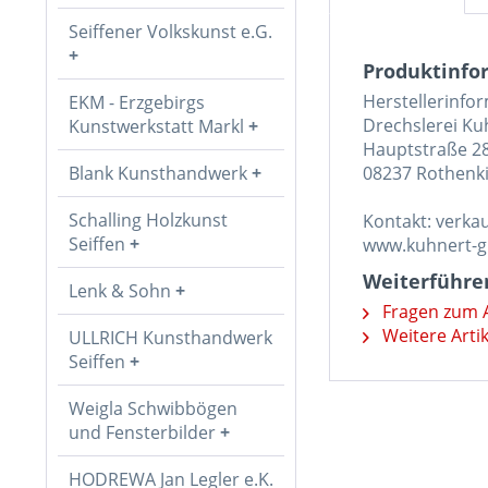
Seiffener Volkskunst e.G.
Produktinfor
Herstellerinfo
EKM - Erzgebirgs
Drechslerei K
Kunstwerkstatt Markl
Hauptstraße 2
Blank Kunsthandwerk
08237 Rothenki
Schalling Holzkunst
Kontakt: verk
Seiffen
www.kuhnert-
Weiterführen
Lenk & Sohn
Fragen zum A
Weitere Arti
ULLRICH Kunsthandwerk
Seiffen
Weigla Schwibbögen
und Fensterbilder
HODREWA Jan Legler e.K.