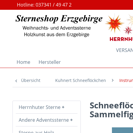
Hotline: 037341 / 49 47 2
VERSAND
Home
Hersteller
Übersicht
Kuhnert Schneeflöckchen
Instru
Schneeflöc
Herrnhuter Sterne
Sammelfig
Andere Adventssterne
Sterne aus Holz