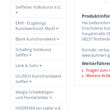
Seiffener Volkskunst e.G.
Produktinfor
Herstellerinfo
EKM - Erzgebirgs
Drechslerei K
Kunstwerkstatt Markl
Hauptstraße 2
Blank Kunsthandwerk
08237 Rothenki
Schalling Holzkunst
Kontakt: verk
Seiffen
www.kuhnert-
Weiterführen
Lenk & Sohn
Fragen zum A
Weitere Arti
ULLRICH Kunsthandwerk
Seiffen
Weigla Schwibbögen
und Fensterbilder
HODREWA Jan Legler e.K.