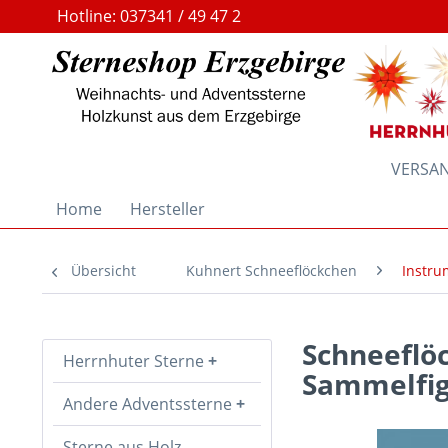
Hotline: 037341 / 49 47 2
VERSAND
Home
Hersteller
Übersicht
Kuhnert Schneeflöckchen
Instru
Schneeflöc
Herrnhuter Sterne
Sammelfig
Andere Adventssterne
Sterne aus Holz