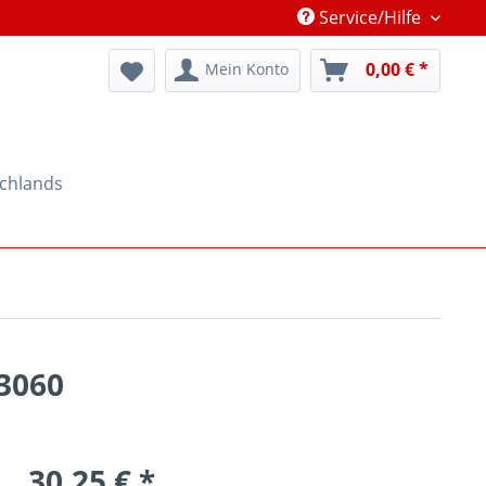
Service/Hilfe
0,00 € *
Mein Konto
schlands
43060
30,25 € *