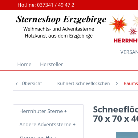
Hotline: 037341 / 49 47 2
VERSAND
Home
Hersteller
Übersicht
Kuhnert Schneeflöckchen
Baums
Schneeflö
Herrnhuter Sterne
70 x 70 x 
Andere Adventssterne
Sterne aus Holz