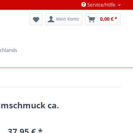
Service/Hilfe
0,00 € *
Mein Konto
schlands
aumschmuck ca.
37,95 € *