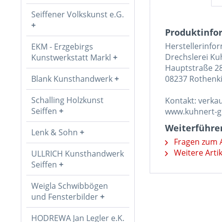
Seiffener Volkskunst e.G.
Produktinfor
Herstellerinfo
EKM - Erzgebirgs
Drechslerei K
Kunstwerkstatt Markl
Hauptstraße 2
Blank Kunsthandwerk
08237 Rothenki
Schalling Holzkunst
Kontakt: verk
Seiffen
www.kuhnert-
Weiterführen
Lenk & Sohn
Fragen zum A
Weitere Arti
ULLRICH Kunsthandwerk
Seiffen
Weigla Schwibbögen
und Fensterbilder
HODREWA Jan Legler e.K.