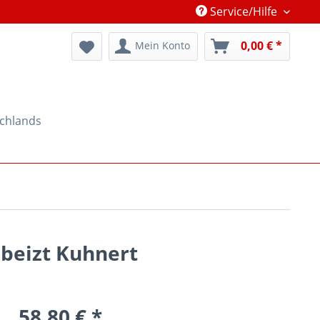
Service/Hilfe
0,00 € *
Mein Konto
schlands
beizt Kuhnert
58,80 € *