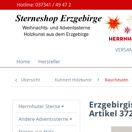
Hotline: 037341 / 49 47 2
VERSAND
Home
Hersteller
Übersicht
Kuhnert Holzkunst
Raucheulen
Erzgebirg
Herrnhuter Sterne
Artikel 37
Andere Adventssterne
Sterne aus Holz