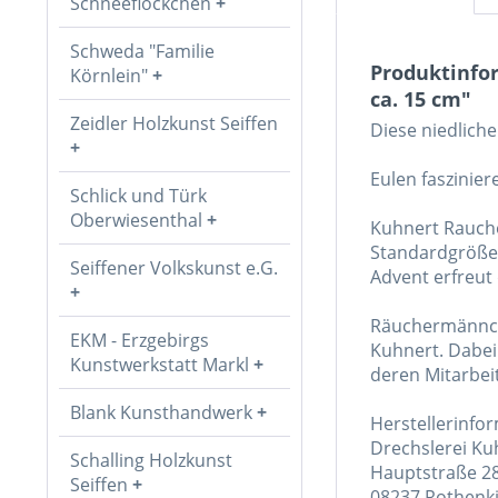
Schneeflöckchen
Schweda "Familie
Produktinfo
Körnlein"
ca. 15 cm"
Zeidler Holzkunst Seiffen
Diese niedliche
Eulen faszinier
Schlick und Türk
Oberwiesenthal
Kuhnert Rauche
Standardgröße 
Seiffener Volkskunst e.G.
Advent erfreut
Räuchermännch
EKM - Erzgebirgs
Kuhnert. Dabei
Kunstwerkstatt Markl
deren Mitarbei
Blank Kunsthandwerk
Herstellerinfo
Drechslerei K
Schalling Holzkunst
Hauptstraße 2
Seiffen
08237 Rothenki