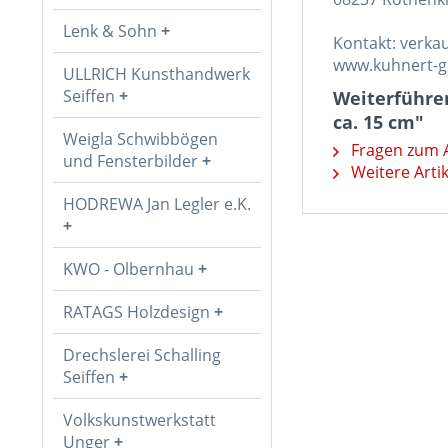
Lenk & Sohn
Kontakt: verk
www.kuhnert-
ULLRICH Kunsthandwerk
Seiffen
Weiterführen
ca. 15 cm"
Weigla Schwibbögen
Fragen zum A
und Fensterbilder
Weitere Arti
HODREWA Jan Legler e.K.
KWO - Olbernhau
RATAGS Holzdesign
Drechslerei Schalling
Seiffen
Volkskunstwerkstatt
Unger