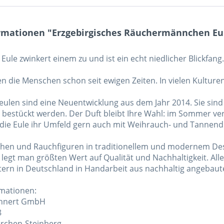
rmationen "Erzgebirgisches Räuchermännchen Eule
 Eule zwinkert einem zu und ist ein echt niedlicher Blickfang.
en die Menschen schon seit ewigen Zeiten. In vielen Kulture
ulen sind eine Neuentwicklung aus dem Jahr 2014. Sie sin
bestückt werden. Der Duft bleibt Ihre Wahl: im Sommer vers
 die Eule ihr Umfeld gern auch mit Weihrauch- und Tannend
en und Rauchfiguren in traditionellem und modernem Desi
 legt man größten Wert auf Qualität und Nachhaltigkeit. A
tern in Deutschland in Handarbeit aus nachhaltig angebaute
rmationen:
uhnert GmbH
8
rchen-Steinberg