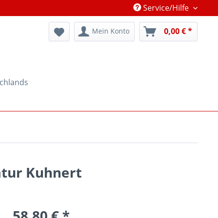
Service/Hilfe
0,00 € *
Mein Konto
schlands
atur Kuhnert
58,80 € *