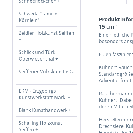
Schneeflöckchen
Schweda "Familie
Produktinfo
Körnlein"
15 cm"
Zeidler Holzkunst Seiffen
Eine niedliche
besonders ans
Schlick und Türk
Eulen faszinier
Oberwiesenthal
Kuhnert Rauche
Seiffener Volkskunst e.G.
Standardgröße 
Advent erfreut
EKM - Erzgebirgs
Räuchermännch
Kunstwerkstatt Markl
Kuhnert. Dabei
deren Mitarbei
Blank Kunsthandwerk
Herstellerinfo
Schalling Holzkunst
Drechslerei K
Seiffen
Hauptstraße 2