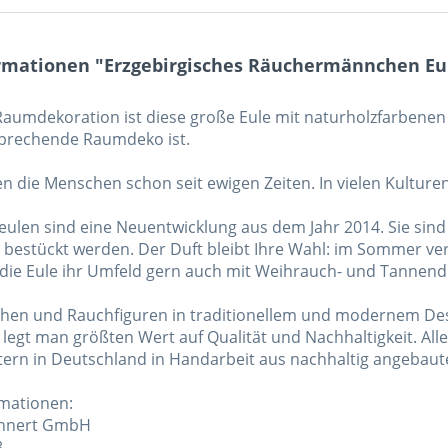
rmationen "Erzgebirgisches Räuchermännchen Eule
 Raumdekoration ist diese große Eule mit naturholzfarbenen
prechende Raumdeko ist.
en die Menschen schon seit ewigen Zeiten. In vielen Kulture
ulen sind eine Neuentwicklung aus dem Jahr 2014. Sie sin
bestückt werden. Der Duft bleibt Ihre Wahl: im Sommer vers
 die Eule ihr Umfeld gern auch mit Weihrauch- und Tannend
en und Rauchfiguren in traditionellem und modernem Desi
 legt man größten Wert auf Qualität und Nachhaltigkeit. A
tern in Deutschland in Handarbeit aus nachhaltig angebaute
rmationen:
uhnert GmbH
8