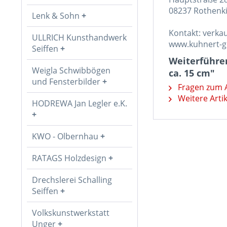
08237 Rothenki
Lenk & Sohn
Kontakt: verk
ULLRICH Kunsthandwerk
www.kuhnert-
Seiffen
Weiterführe
Weigla Schwibbögen
ca. 15 cm"
und Fensterbilder
Fragen zum A
Weitere Arti
HODREWA Jan Legler e.K.
KWO - Olbernhau
RATAGS Holzdesign
Drechslerei Schalling
Seiffen
Volkskunstwerkstatt
Unger