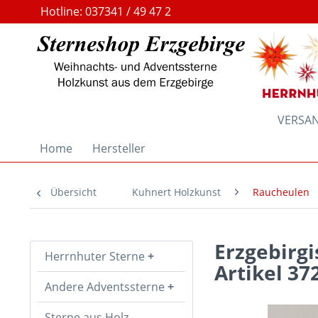
Hotline: 037341 / 49 47 2
VERSAND
Home
Hersteller
Übersicht
Kuhnert Holzkunst
Raucheulen
Erzgebirg
Herrnhuter Sterne
Artikel 37
Andere Adventssterne
Sterne aus Holz