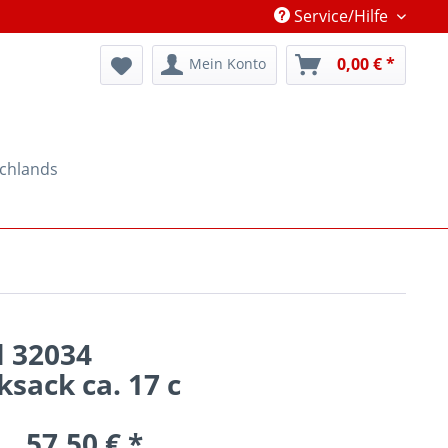
Service/Hilfe
0,00 € *
Mein Konto
schlands
l 32034
sack ca. 17 c
57,50 € *