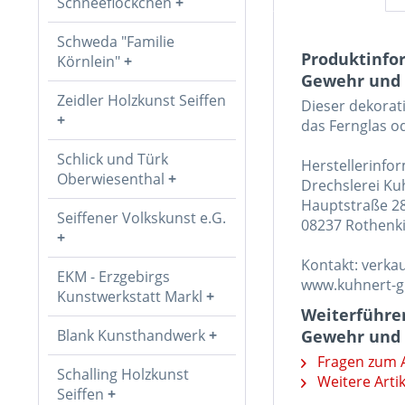
Schneeflöckchen
Schweda "Familie
Produktinfo
Körnlein"
Gewehr und R
Zeidler Holzkunst Seiffen
Dieser dekorati
das Fernglas o
Schlick und Türk
Herstellerinfo
Oberwiesenthal
Drechslerei K
Hauptstraße 2
Seiffener Volkskunst e.G.
08237 Rothenki
Kontakt: verk
EKM - Erzgebirgs
www.kuhnert-
Kunstwerkstatt Markl
Weiterführen
Blank Kunsthandwerk
Gewehr und R
Fragen zum A
Schalling Holzkunst
Weitere Arti
Seiffen