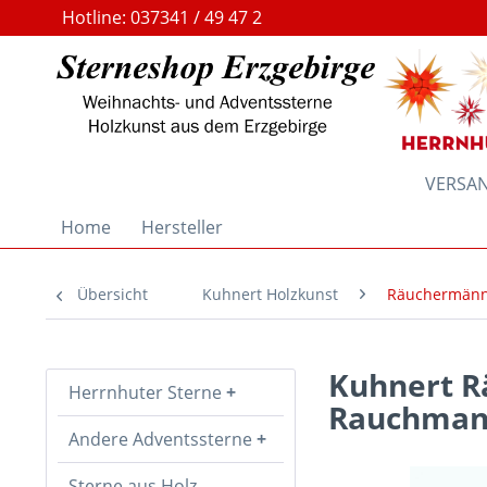
Hotline: 037341 / 49 47 2
VERSAND
Home
Hersteller
Übersicht
Kuhnert Holzkunst
Räuchermänne
Kuhnert Rä
Herrnhuter Sterne
Rauchmann
Andere Adventssterne
Sterne aus Holz