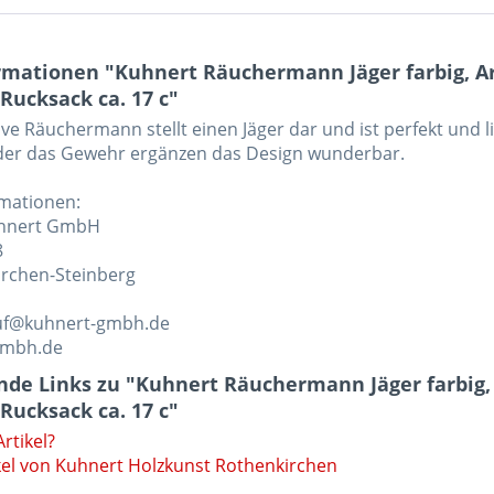
rmationen "Kuhnert Räuchermann Jäger farbig, Ar
ucksack ca. 17 c"
ve Räuchermann stellt einen Jäger dar und ist perfekt und lie
der das Gewehr ergänzen das Design wunderbar.
rmationen:
uhnert GmbH
8
rchen-Steinberg
auf@kuhnert-gmbh.de
gmbh.de
de Links zu "Kuhnert Räuchermann Jäger farbig,
ucksack ca. 17 c"
rtikel?
kel von Kuhnert Holzkunst Rothenkirchen