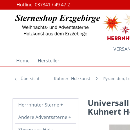
Hotline: 037341 / 49 47 2
VERSAND
Home
Hersteller
Übersicht
Kuhnert Holzkunst
Pyramiden, L
Universall
Herrnhuter Sterne
Kuhnert H
Andere Adventssterne
Sterne aus Holz