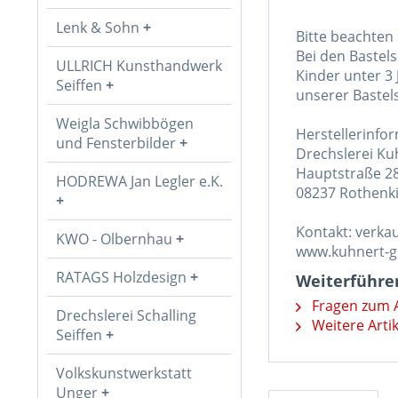
Lenk & Sohn
Bitte beachten 
Bei den Bastels
ULLRICH Kunsthandwerk
Kinder unter 3 
Seiffen
unserer Bastel
Weigla Schwibbögen
Herstellerinfo
und Fensterbilder
Drechslerei K
Hauptstraße 2
HODREWA Jan Legler e.K.
08237 Rothenki
Kontakt: verk
KWO - Olbernhau
www.kuhnert-
RATAGS Holzdesign
Weiterführen
Fragen zum A
Drechslerei Schalling
Weitere Arti
Seiffen
Volkskunstwerkstatt
Unger