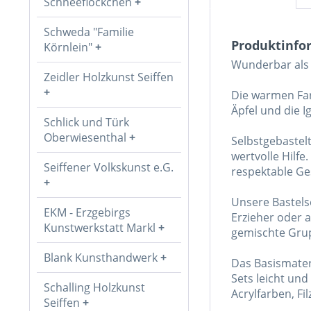
Schneeflöckchen
Schweda "Familie
Produktinfor
Körnlein"
Wunderbar als
Zeidler Holzkunst Seiffen
Die warmen Far
Äpfel und die Ig
Schlick und Türk
Oberwiesenthal
Selbstgebastel
wertvolle Hilf
Seiffener Volkskunst e.G.
respektable Ge
Unsere Bastels
EKM - Erzgebirgs
Erzieher oder 
Kunstwerkstatt Markl
gemischte Gru
Blank Kunsthandwerk
Das Basismateri
Sets leicht un
Schalling Holzkunst
Acrylfarben, Fi
Seiffen