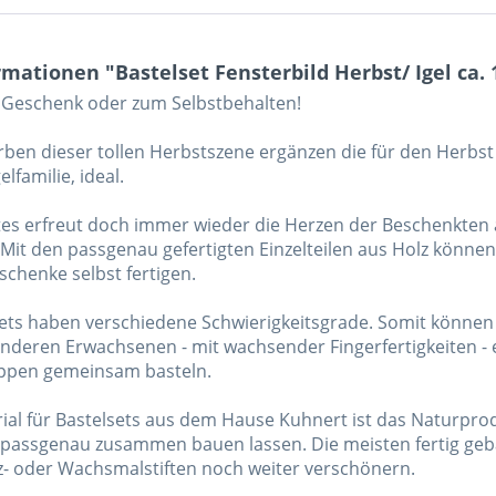
mationen "Bastelset Fensterbild Herbst/ Igel ca. 1
 Geschenk oder zum Selbstbehalten!
ben dieser tollen Herbstszene ergänzen die für den Herb
elfamilie, ideal.
tes erfreut doch immer wieder die Herzen der Beschenkten a
e. Mit den passgenau gefertigten Einzelteilen aus Holz kön
schenke selbst fertigen.
ets haben verschiedene Schwierigkeitsgrade. Somit können K
anderen Erwachsenen - mit wachsender Fingerfertigkeiten -
ppen gemeinsam basteln.
al für Bastelsets aus dem Hause Kuhnert ist das Naturprodukt
d passgenau zusammen bauen lassen. Die meisten fertig geba
lz- oder Wachsmalstiften noch weiter verschönern.