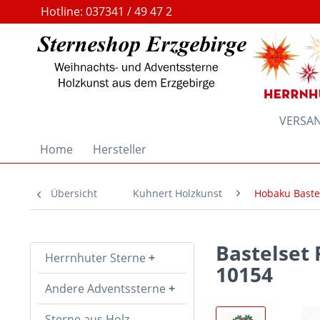
Hotline: 037341 / 49 47 2
VERSAND
Home
Hersteller
Übersicht
Kuhnert Holzkunst
Hobaku Baste
Bastelset 
Herrnhuter Sterne
10154
Andere Adventssterne
Sterne aus Holz