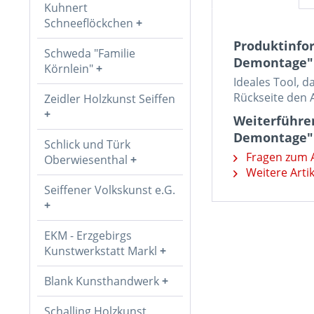
Kuhnert
Schneeflöckchen
Produktinfo
Schweda "Familie
Demontage"
Körnlein"
Ideales Tool, 
Rückseite den A
Zeidler Holzkunst Seiffen
Weiterführen
Demontage"
Schlick und Türk
Fragen zum A
Oberwiesenthal
Weitere Arti
Seiffener Volkskunst e.G.
EKM - Erzgebirgs
Kunstwerkstatt Markl
Blank Kunsthandwerk
Schalling Holzkunst