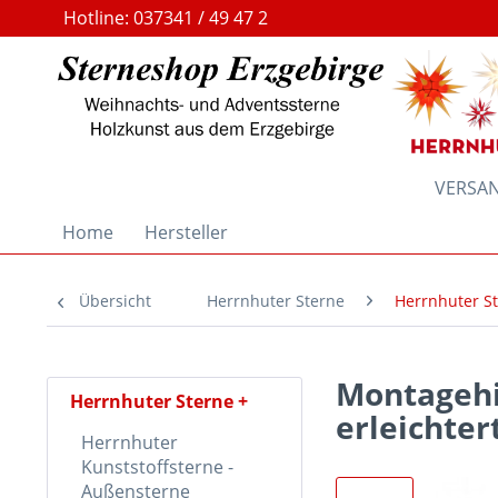
Hotline: 037341 / 49 47 2
VERSAND
Home
Hersteller
Übersicht
Herrnhuter Sterne
Herrnhuter S
Montagehi
Herrnhuter Sterne
erleichte
Herrnhuter
Kunststoffsterne -
Außensterne