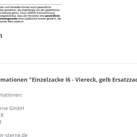
n
mationen "Einzelzacke I6 - Viereck, gelb Ersatzza
rmationen:
erne GmbH
 8
t
r-sterne.de