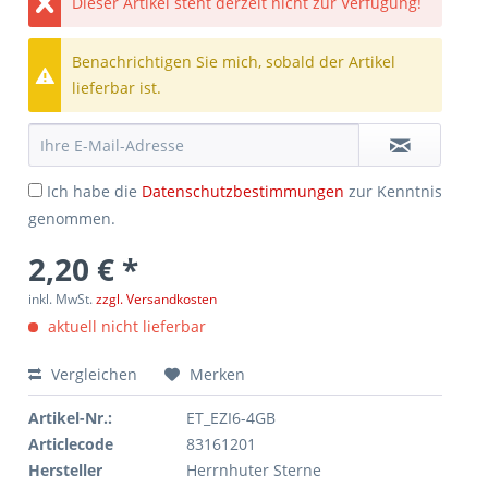
Dieser Artikel steht derzeit nicht zur Verfügung!
Benachrichtigen Sie mich, sobald der Artikel
lieferbar ist.
Ich habe die
Datenschutzbestimmungen
zur Kenntnis
genommen.
2,20 € *
inkl. MwSt.
zzgl. Versandkosten
aktuell nicht lieferbar
Vergleichen
Merken
Artikel-Nr.:
ET_EZI6-4GB
Articlecode
83161201
Hersteller
Herrnhuter Sterne