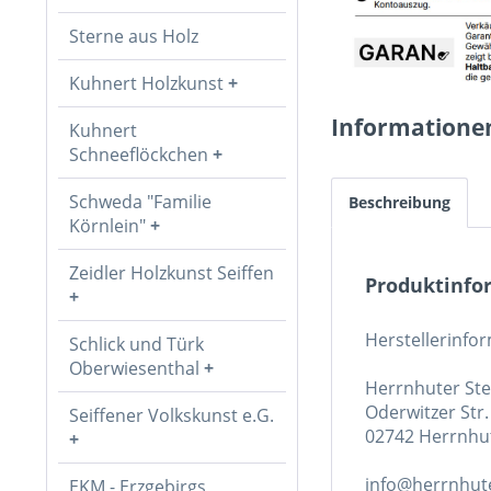
Sterne aus Holz
Kuhnert Holzkunst
Informatione
Kuhnert
Schneeflöckchen
Schweda "Familie
Beschreibung
Körnlein"
Zeidler Holzkunst Seiffen
Produktinfor
Herstellerinfo
Schlick und Türk
Oberwiesenthal
Herrnhuter St
Oderwitzer Str.
Seiffener Volkskunst e.G.
02742 Herrnhu
info@herrnhute
EKM - Erzgebirgs