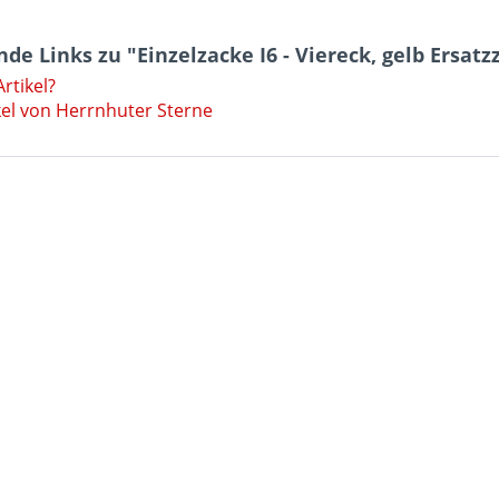
de Links zu "Einzelzacke I6 - Viereck, gelb Ersatz
rtikel?
kel von Herrnhuter Sterne