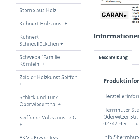
Sterne aus Holz
Kuhnert Holzkunst
Informatione
Kuhnert
Schneeflöckchen
Schweda "Familie
Beschreibung
Körnlein"
Zeidler Holzkunst Seiffen
Produktinfor
Herstellerinfo
Schlick und Türk
Oberwiesenthal
Herrnhuter St
Oderwitzer Str.
Seiffener Volkskunst e.G.
02742 Herrnhu
info@herrnhute
EKM - Erzgebirgs