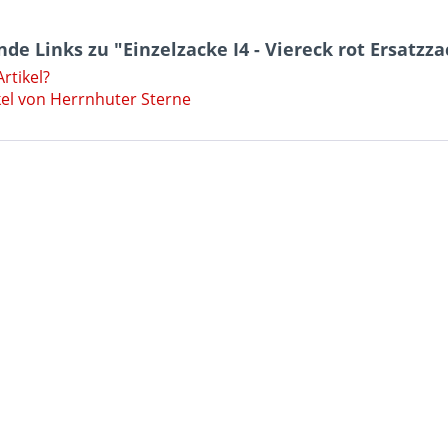
de Links zu "Einzelzacke I4 - Viereck rot Ersatzza
rtikel?
kel von Herrnhuter Sterne