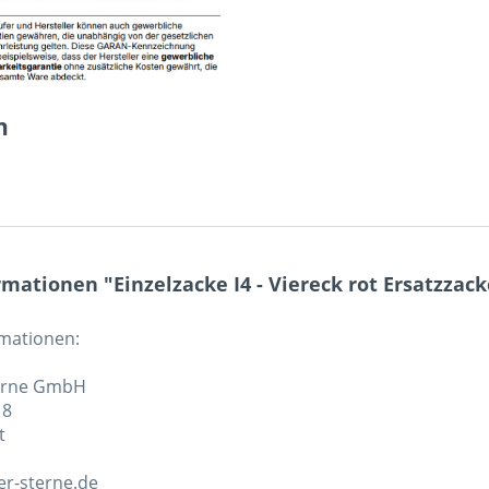
n
mationen "Einzelzacke I4 - Viereck rot Ersatzzack
rmationen:
erne GmbH
 8
t
r-sterne.de