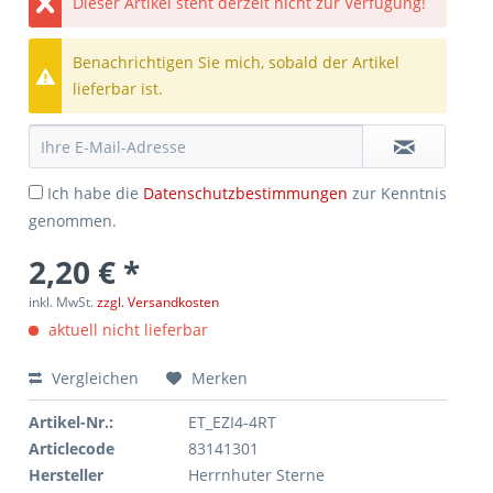
Dieser Artikel steht derzeit nicht zur Verfügung!
Benachrichtigen Sie mich, sobald der Artikel
lieferbar ist.
Ich habe die
Datenschutzbestimmungen
zur Kenntnis
genommen.
2,20 € *
inkl. MwSt.
zzgl. Versandkosten
aktuell nicht lieferbar
Vergleichen
Merken
Artikel-Nr.:
ET_EZI4-4RT
Articlecode
83141301
Hersteller
Herrnhuter Sterne