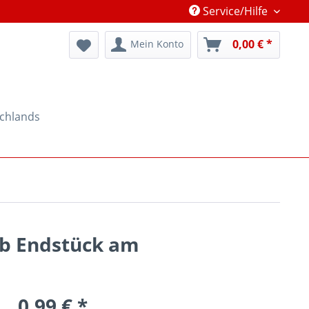
Service/Hilfe
0,00 € *
Mein Konto
schlands
1b Endstück am
0,99 € *