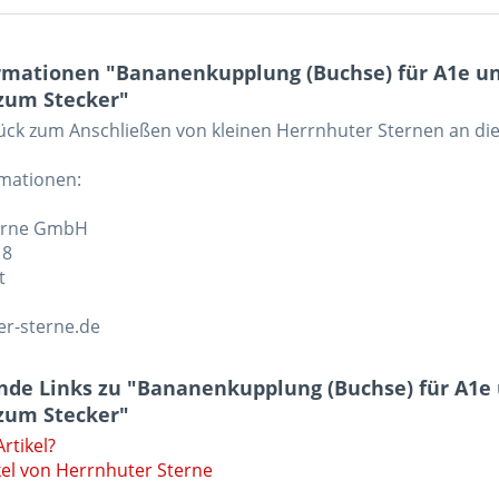
rmationen "Bananenkupplung (Buchse) für A1e un
zum Stecker"
ck zum Anschließen von kleinen Herrnhuter Sternen an di
rmationen:
erne GmbH
 8
t
r-sterne.de
nde Links zu "Bananenkupplung (Buchse) für A1e
zum Stecker"
rtikel?
kel von Herrnhuter Sterne