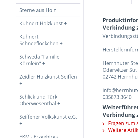
Sterne aus Holz
Produktinfo
Kuhnert Holzkunst
Verbindung 
Verbindungsstü
Kuhnert
Schneeflöckchen
Herstellerinfo
Schweda "Familie
Herrnhuter St
Körnlein"
Oderwitzer Str.
Zeidler Holzkunst Seiffen
02742 Herrnhu
info@herrnhute
Schlick und Türk
035873 3640
Oberwiesenthal
Weiterführe
Verbindung 
Seiffener Volkskunst e.G.
Fragen zum A
Weitere Arti
EKM - Erzgebirgs