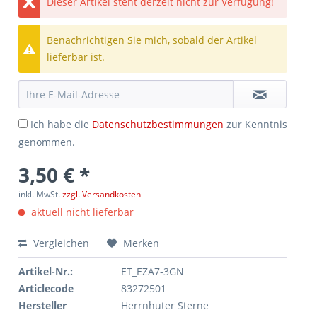
Dieser Artikel steht derzeit nicht zur Verfügung!
Benachrichtigen Sie mich, sobald der Artikel
lieferbar ist.
Ich habe die
Datenschutzbestimmungen
zur Kenntnis
genommen.
3,50 € *
inkl. MwSt.
zzgl. Versandkosten
aktuell nicht lieferbar
Vergleichen
Merken
Artikel-Nr.:
ET_EZA7-3GN
Articlecode
83272501
Hersteller
Herrnhuter Sterne