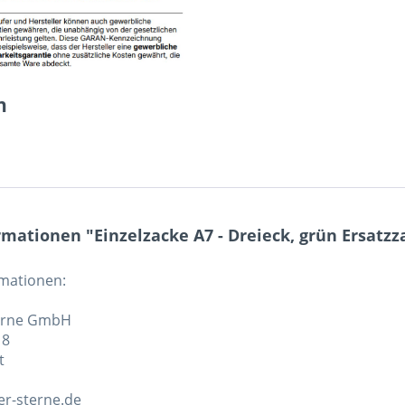
n
mationen "Einzelzacke A7 - Dreieck, grün Ersatzz
rmationen:
erne GmbH
 8
t
r-sterne.de