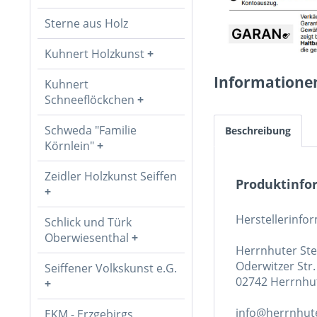
Sterne aus Holz
Kuhnert Holzkunst
Informatione
Kuhnert
Schneeflöckchen
Schweda "Familie
Beschreibung
Körnlein"
Zeidler Holzkunst Seiffen
Produktinfor
Herstellerinfo
Schlick und Türk
Oberwiesenthal
Herrnhuter St
Oderwitzer Str.
Seiffener Volkskunst e.G.
02742 Herrnhu
info@herrnhute
EKM - Erzgebirgs