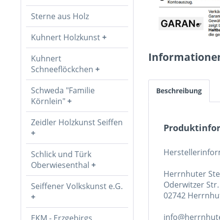
Sterne aus Holz
Kuhnert Holzkunst
Informatione
Kuhnert
Schneeflöckchen
Schweda "Familie
Beschreibung
Körnlein"
Zeidler Holzkunst Seiffen
Produktinfor
Herstellerinfo
Schlick und Türk
Oberwiesenthal
Herrnhuter St
Oderwitzer Str.
Seiffener Volkskunst e.G.
02742 Herrnhu
info@herrnhute
EKM - Erzgebirgs