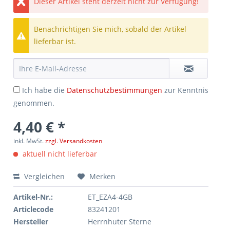
Dieser Artikel steht derzeit nicht zur Verfügung!
Benachrichtigen Sie mich, sobald der Artikel
lieferbar ist.
Ich habe die
Datenschutzbestimmungen
zur Kenntnis
genommen.
4,40 € *
inkl. MwSt.
zzgl. Versandkosten
aktuell nicht lieferbar
Vergleichen
Merken
Artikel-Nr.:
ET_EZA4-4GB
Articlecode
83241201
Hersteller
Herrnhuter Sterne