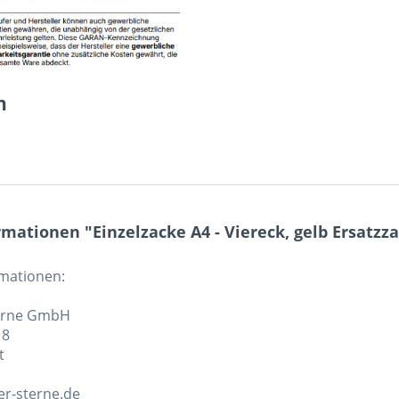
n
mationen "Einzelzacke A4 - Viereck, gelb Ersatzz
rmationen:
erne GmbH
 8
t
r-sterne.de