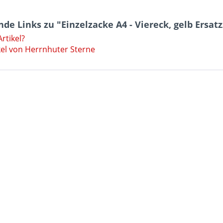
de Links zu "Einzelzacke A4 - Viereck, gelb Ersat
rtikel?
kel von Herrnhuter Sterne