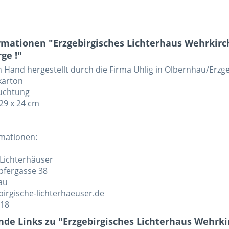
rmationen "Erzgebirgisches Lichterhaus Wehrkir
ge !"
n Hand hergestellt durch die Firma Uhlig in Olbernhau/Erzg
nkarton
euchtung
 29 x 24 cm
rmationen:
 Lichterhäuser
pfergasse 38
au
irgische-lichterhaeuser.de
118
nde Links zu "Erzgebirgisches Lichterhaus Wehrk