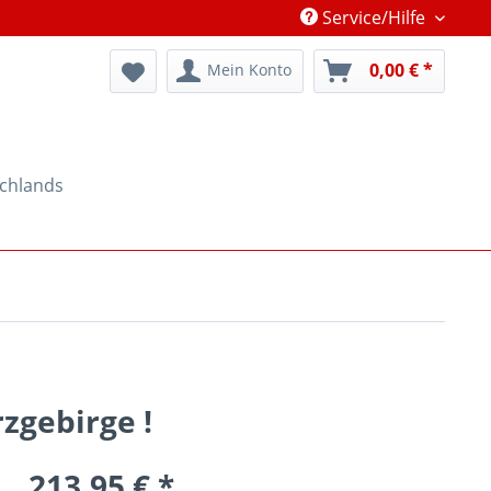
Service/Hilfe
0,00 € *
Mein Konto
schlands
zgebirge !
213,95 € *