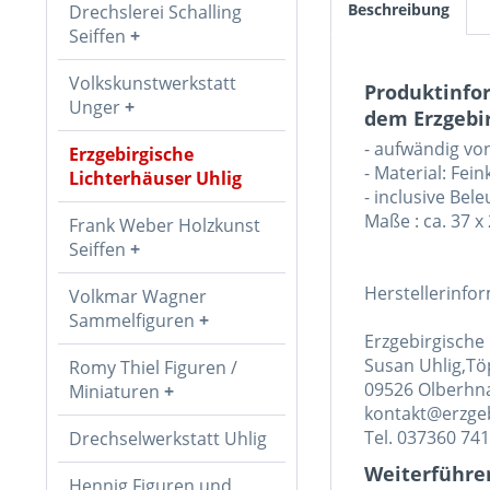
Beschreibung
Drechslerei Schalling
Seiffen
Volkskunstwerkstatt
Produktinfo
Unger
dem Erzgebir
- aufwändig vo
Erzgebirgische
- Material: Fei
Lichterhäuser Uhlig
- inclusive Bel
Maße : ca. 37 x
Frank Weber Holzkunst
Seiffen
Herstellerinfo
Volkmar Wagner
Sammelfiguren
Erzgebirgische
Susan Uhlig,Tö
Romy Thiel Figuren /
09526 Olberhn
Miniaturen
kontakt@erzgeb
Tel. 037360 74
Drechselwerkstatt Uhlig
Weiterführe
Hennig Figuren und